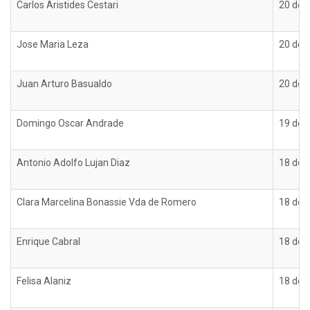
Carlos Aristides Cestari
20 de d
Jose Maria Leza
20 de d
Juan Arturo Basualdo
20 de d
Domingo Oscar Andrade
19 de d
Antonio Adolfo Lujan Diaz
18 de d
Clara Marcelina Bonassie Vda de Romero
18 de d
Enrique Cabral
18 de d
Felisa Alaniz
18 de d