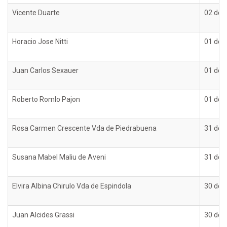
Vicente Duarte
02 de 
Horacio Jose Nitti
01 de 
Juan Carlos Sexauer
01 de 
Roberto Romlo Pajon
01 de 
Rosa Carmen Crescente Vda de Piedrabuena
31 de 
Susana Mabel Maliu de Aveni
31 de 
Elvira Albina Chirulo Vda de Espindola
30 de 
Juan Alcides Grassi
30 de 