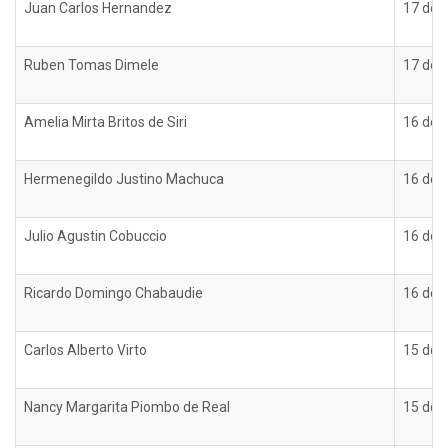
Juan Carlos Hernandez
17 de 
Ruben Tomas Dimele
17 de 
Amelia Mirta Britos de Siri
16 de 
Hermenegildo Justino Machuca
16 de 
Julio Agustin Cobuccio
16 de 
Ricardo Domingo Chabaudie
16 de 
Carlos Alberto Virto
15 de 
Nancy Margarita Piombo de Real
15 de 