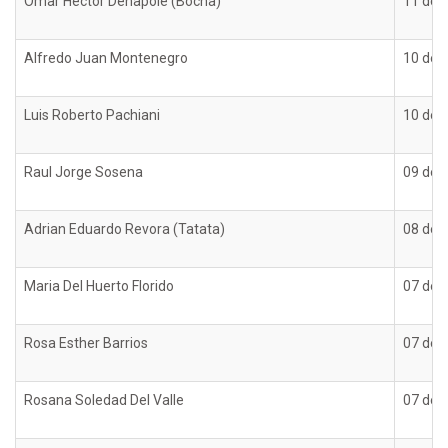
Omar Hector Denapole (Bocha)
11 de 
Alfredo Juan Montenegro
10 de 
Luis Roberto Pachiani
10 de 
Raul Jorge Sosena
09 de 
Adrian Eduardo Revora (Tatata)
08 de 
Maria Del Huerto Florido
07 de 
Rosa Esther Barrios
07 de 
Rosana Soledad Del Valle
07 de 