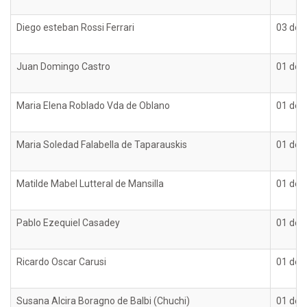
Diego esteban Rossi Ferrari
03 de 
Juan Domingo Castro
01 de 
Maria Elena Roblado Vda de Oblano
01 de 
Maria Soledad Falabella de Taparauskis
01 de 
Matilde Mabel Lutteral de Mansilla
01 de 
Pablo Ezequiel Casadey
01 de 
Ricardo Oscar Carusi
01 de 
Susana Alcira Boragno de Balbi (Chuchi)
01 de 