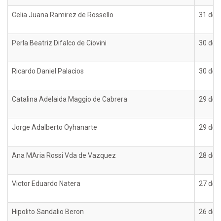
Celia Juana Ramirez de Rossello
31 de o
Perla Beatriz Difalco de Ciovini
30 de o
Ricardo Daniel Palacios
30 de o
Catalina Adelaida Maggio de Cabrera
29 de o
Jorge Adalberto Oyhanarte
29 de o
Ana MAria Rossi Vda de Vazquez
28 de o
Victor Eduardo Natera
27 de o
Hipolito Sandalio Beron
26 de o