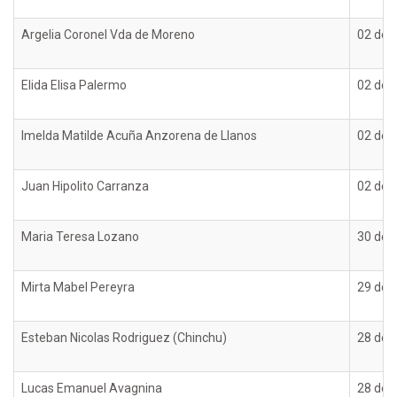
Argelia Coronel Vda de Moreno
02 de d
Elida Elisa Palermo
02 de d
Imelda Matilde Acuña Anzorena de Llanos
02 de d
Juan Hipolito Carranza
02 de d
Maria Teresa Lozano
30 de 
Mirta Mabel Pereyra
29 de 
Esteban Nicolas Rodriguez (Chinchu)
28 de 
Lucas Emanuel Avagnina
28 de 