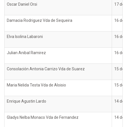
Oscar Daniel Orsi
17 de d
Damacia Rodriguez Vda de Sequeira
16 de d
Elva Isolina Labaroni
16 de d
Julian Anibal Ramirez
16 de d
Consolación Antonia Carrizo Vda de Suarez
15 de d
Maria Nelida Testa Vda de Aloisio
15 de d
Enrique Agustin Lardo
14 de d
Gladys Nelba Monaco Vda de Fernandez
14 de d