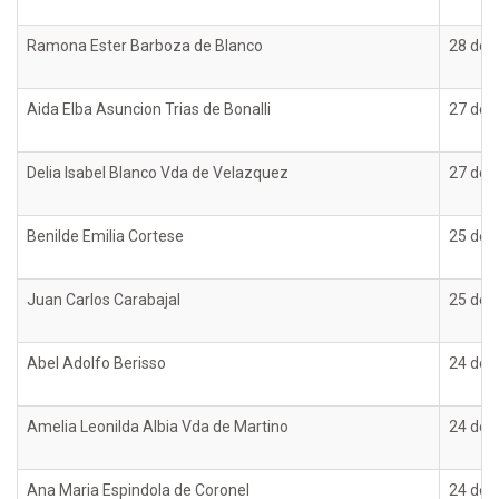
Ramona Ester Barboza de Blanco
28 de 
Aida Elba Asuncion Trias de Bonalli
27 de 
Delia Isabel Blanco Vda de Velazquez
27 de 
Benilde Emilia Cortese
25 de 
Juan Carlos Carabajal
25 de 
Abel Adolfo Berisso
24 de 
Amelia Leonilda Albia Vda de Martino
24 de 
Ana Maria Espindola de Coronel
24 de 