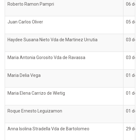
Roberto Ramon Pampri
06 de o
Juan Carlos Oliver
05 de o
Haydee Susana Nieto Vda de Martinez Urrutia
03 de o
Maria Antonia Gorosito Vda de Ravassa
03 de o
Maria Delia Vega
01 de o
Maria Elena Carrizo de Wietig
01 de o
Roque Ernesto Leguizamon
01 de o
Anna Isolina Stradella Vda de Bartolomeo
29 de 