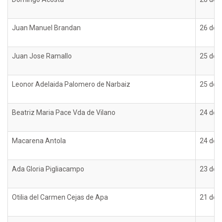
Juan Manuel Brandan
26 de d
Juan Jose Ramallo
25 de d
Leonor Adelaida Palomero de Narbaiz
25 de d
Beatriz Maria Pace Vda de Vilano
24 de d
Macarena Antola
24 de d
Ada Gloria Pigliacampo
23 de d
Otilia del Carmen Cejas de Apa
21 de d