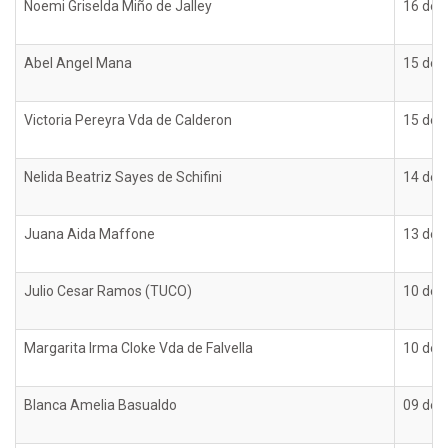
Noemi Griselda Miño de Jalley
16 de 
Abel Angel Mana
15 de 
Victoria Pereyra Vda de Calderon
15 de 
Nelida Beatriz Sayes de Schifini
14 de 
Juana Aida Maffone
13 de 
Julio Cesar Ramos (TUCO)
10 de 
Margarita Irma Cloke Vda de Falvella
10 de 
Blanca Amelia Basualdo
09 de 