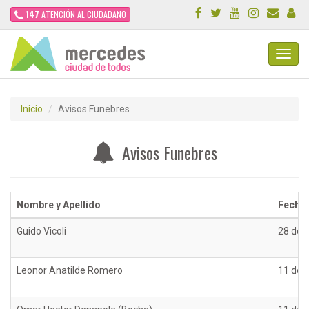
147
ATENCIÓN AL CIUDADANO
Toggl
Navig
Inicio
Avisos Funebres
Avisos Funebres
Nombre y Apellido
Fecha 
Guido Vicoli
28 de 
Leonor Anatilde Romero
11 de 