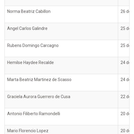
Norma Beatriz Cabillon
26 de o
Angel Carlos Galindre
25 de o
Rubens Domingo Carcagno
25 de o
Hemilse Haydee Recalde
24 de o
Marta Beatriz Martinez de Scasso
24 de o
Graciela Aurora Guerrero de Cusa
22 de o
Antonio Filiberto Ramondelli
20 de o
Mario Florencio Lopez
20 de o