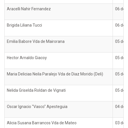
Aracelli Nahir Fernandez
06 de d
Brigida Liliana Tucci
06 de d
Emilia Babore Vda de Mairorana
05 de d
Hector Arnaldo Giacoy
05 de d
Maria Delicias Neila Paralejo Vda de Diaz Morido (Deli)
05 de d
Nelida Griselda Roldan de Vignati
05 de d
Oscar Ignacio "Vasco" Apesteguia
04 de d
Alicia Susana Barrancos Vda de Mateo
03 de d