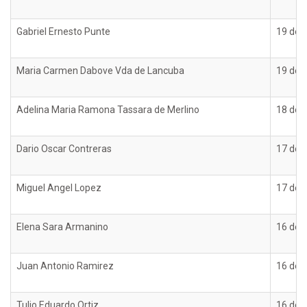
Gabriel Ernesto Punte
19 de o
Maria Carmen Dabove Vda de Lancuba
19 de o
Adelina Maria Ramona Tassara de Merlino
18 de o
Dario Oscar Contreras
17 de o
Miguel Angel Lopez
17 de o
Elena Sara Armanino
16 de o
Juan Antonio Ramirez
16 de o
Tulio Eduardo Ortiz
16 de o