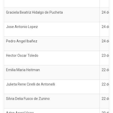
Graciela Beatriz Hidalgo de Pucheta
24 de 
Jose Antonio Lopez
24 de 
Pedro Angel Ibañez
24 de 
Hector Oscar Toledo
23 de 
Emilia Maria Heitman
22 de 
Julieta Rene Cirelli de Antonelli
22 de 
Silvia Delia Fusco de Zunino
22 de 