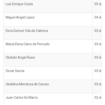
Luis Enrique Costa
05 de 
Miguel Angel Lopez
04 de 
Dora Gomez Vda de Cabrera
03 de 
Maria Elena Calvo de Perruelo
03 de 
Obdulio Angel Russi
03 de 
Oscar Garcia
03 de 
Ubaldina Mendoza de Caruso
03 de 
Juan Carlos De Marco
02 de 