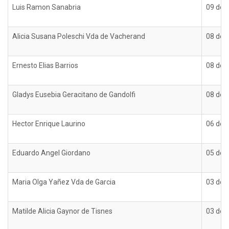
Luis Ramon Sanabria
09 de 
Alicia Susana Poleschi Vda de Vacherand
08 de 
Ernesto Elias Barrios
08 de 
Gladys Eusebia Geracitano de Gandolfi
08 de 
Hector Enrique Laurino
06 de 
Eduardo Angel Giordano
05 de 
Maria Olga Yañez Vda de Garcia
03 de 
Matilde Alicia Gaynor de Tisnes
03 de 