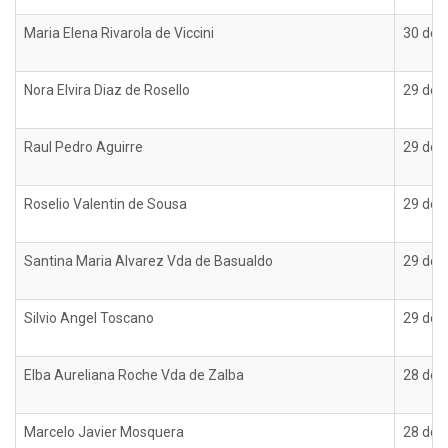
Maria Elena Rivarola de Viccini
30 de 
Nora Elvira Diaz de Rosello
29 de 
Raul Pedro Aguirre
29 de 
Roselio Valentin de Sousa
29 de 
Santina Maria Alvarez Vda de Basualdo
29 de 
Silvio Angel Toscano
29 de 
Elba Aureliana Roche Vda de Zalba
28 de 
Marcelo Javier Mosquera
28 de 