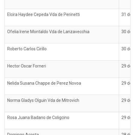
Elcira Haydee Cepeda Vda de Perinetti
31 de d
Ofelia Irene Montaldo Vda de Lanzavecchia
30 de d
Roberto Carlos Cirillo
30 de d
Hector Oscar Forneri
29 de d
Nelida Susana Chappe de Perez Novoa
29 de d
Norma Gladys Olguin Vda de Mitrovich
29 de d
Rosa Juana Badano de Coligcino
29 de d
Domingo Acosta
28 de d