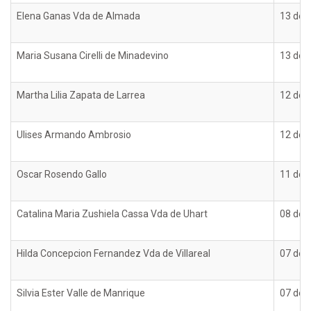
Elena Ganas Vda de Almada
13 de d
Maria Susana Cirelli de Minadevino
13 de d
Martha Lilia Zapata de Larrea
12 de d
Ulises Armando Ambrosio
12 de d
Oscar Rosendo Gallo
11 de d
Catalina Maria Zushiela Cassa Vda de Uhart
08 de d
Hilda Concepcion Fernandez Vda de Villareal
07 de d
Silvia Ester Valle de Manrique
07 de d