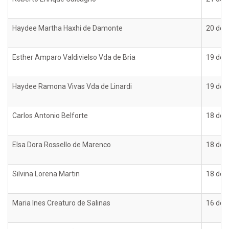
Haydee Martha Haxhi de Damonte
20 de 
Esther Amparo Valdivielso Vda de Bria
19 de 
Haydee Ramona Vivas Vda de Linardi
19 de 
Carlos Antonio Belforte
18 de 
Elsa Dora Rossello de Marenco
18 de 
Silvina Lorena Martin
18 de 
Maria Ines Creaturo de Salinas
16 de 