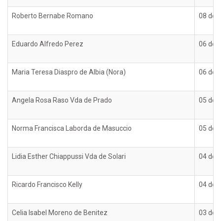
Roberto Bernabe Romano
08 de 
Eduardo Alfredo Perez
06 de 
Maria Teresa Diaspro de Albia (Nora)
06 de 
Angela Rosa Raso Vda de Prado
05 de 
Norma Francisca Laborda de Masuccio
05 de 
Lidia Esther Chiappussi Vda de Solari
04 de 
Ricardo Francisco Kelly
04 de 
Celia Isabel Moreno de Benitez
03 de 