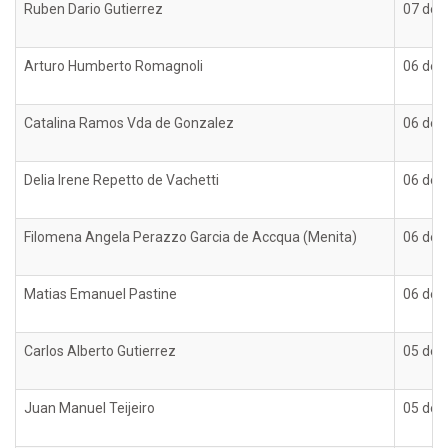
Ruben Dario Gutierrez
07 de 
Arturo Humberto Romagnoli
06 de 
Catalina Ramos Vda de Gonzalez
06 de 
Delia Irene Repetto de Vachetti
06 de 
Filomena Angela Perazzo Garcia de Accqua (Menita)
06 de 
Matias Emanuel Pastine
06 de 
Carlos Alberto Gutierrez
05 de 
Juan Manuel Teijeiro
05 de 