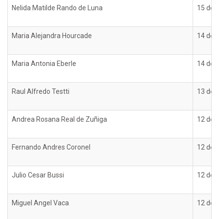
Nelida Matilde Rando de Luna
15 de 
Maria Alejandra Hourcade
14 de 
Maria Antonia Eberle
14 de 
Raul Alfredo Testti
13 de 
Andrea Rosana Real de Zuñiga
12 de 
Fernando Andres Coronel
12 de 
Julio Cesar Bussi
12 de 
Miguel Angel Vaca
12 de 