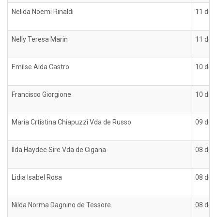
Nelida Noemi Rinaldi
11 de 
Nelly Teresa Marin
11 de 
Emilse Aida Castro
10 de 
Francisco Giorgione
10 de 
Maria Crtistina Chiapuzzi Vda de Russo
09 de 
Ilda Haydee Sire Vda de Cigana
08 de 
Lidia Isabel Rosa
08 de 
Nilda Norma Dagnino de Tessore
08 de 