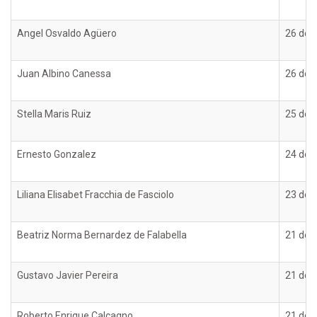
Angel Osvaldo Agüero
26 de 
Juan Albino Canessa
26 de 
Stella Maris Ruiz
25 de 
Ernesto Gonzalez
24 de 
Liliana Elisabet Fracchia de Fasciolo
23 de 
Beatriz Norma Bernardez de Falabella
21 de 
Gustavo Javier Pereira
21 de 
Roberto Enrique Calcagno
21 de 