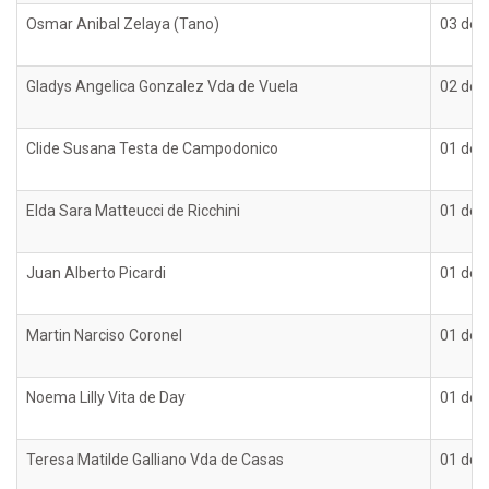
Osmar Anibal Zelaya (Tano)
03 de 
Gladys Angelica Gonzalez Vda de Vuela
02 de 
Clide Susana Testa de Campodonico
01 de 
Elda Sara Matteucci de Ricchini
01 de 
Juan Alberto Picardi
01 de 
Martin Narciso Coronel
01 de 
Noema Lilly Vita de Day
01 de 
Teresa Matilde Galliano Vda de Casas
01 de 