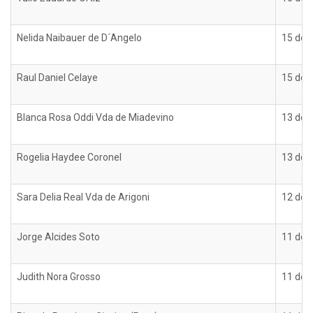
Nelida Naibauer de D´Angelo
15 de o
Raul Daniel Celaye
15 de o
Blanca Rosa Oddi Vda de Miadevino
13 de o
Rogelia Haydee Coronel
13 de o
Sara Delia Real Vda de Arigoni
12 de o
Jorge Alcides Soto
11 de o
Judith Nora Grosso
11 de o