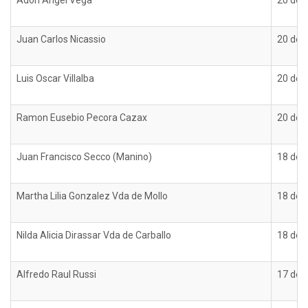
Adon Angel Vega
20 de 
Juan Carlos Nicassio
20 de 
Luis Oscar Villalba
20 de 
Ramon Eusebio Pecora Cazax
20 de 
Juan Francisco Secco (Manino)
18 de 
Martha Lilia Gonzalez Vda de Mollo
18 de 
Nilda Alicia Dirassar Vda de Carballo
18 de 
Alfredo Raul Russi
17 de 