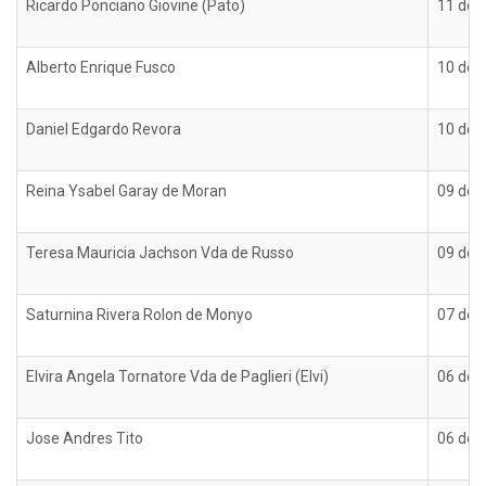
Ricardo Ponciano Giovine (Pato)
11 de o
Alberto Enrique Fusco
10 de o
Daniel Edgardo Revora
10 de o
Reina Ysabel Garay de Moran
09 de o
Teresa Mauricia Jachson Vda de Russo
09 de o
Saturnina Rivera Rolon de Monyo
07 de o
Elvira Angela Tornatore Vda de Paglieri (Elvi)
06 de o
Jose Andres Tito
06 de o