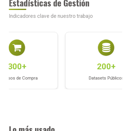
Estadísticas de Gestión
Indicadores clave de nuestro trabajo
300+
200+
ocesos de Compra
Datasets Públicos
Lo más usado