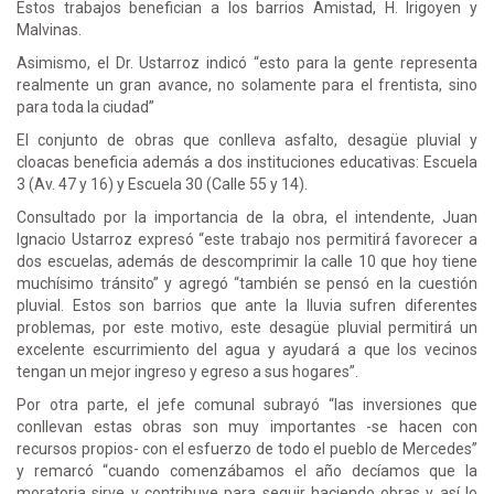
Estos trabajos benefician a los barrios Amistad, H. Irigoyen y
Malvinas.
Asimismo, el Dr. Ustarroz indicó “esto para la gente representa
realmente un gran avance, no solamente para el frentista, sino
para toda la ciudad”
El conjunto de obras que conlleva asfalto, desagüe pluvial y
cloacas beneficia además a dos instituciones educativas: Escuela
3 (Av. 47 y 16) y Escuela 30 (Calle 55 y 14).
Consultado por la importancia de la obra, el intendente, Juan
Ignacio Ustarroz expresó “este trabajo nos permitirá favorecer a
dos escuelas, además de descomprimir la calle 10 que hoy tiene
muchísimo tránsito” y agregó “también se pensó en la cuestión
pluvial. Estos son barrios que ante la lluvia sufren diferentes
problemas, por este motivo, este desagüe pluvial permitirá un
excelente escurrimiento del agua y ayudará a que los vecinos
tengan un mejor ingreso y egreso a sus hogares”.
Por otra parte, el jefe comunal subrayó “las inversiones que
conllevan estas obras son muy importantes -se hacen con
recursos propios- con el esfuerzo de todo el pueblo de Mercedes”
y remarcó “cuando comenzábamos el año decíamos que la
moratoria sirve y contribuye para seguir haciendo obras y así lo