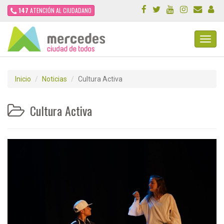
147
ATENCIÓN AL CIUDADANO
Toggl
Navig
Inicio
Noticias
Cultura Activa
Cultura Activa