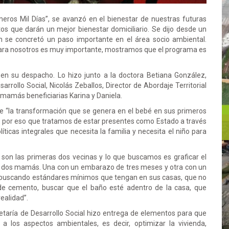
eros Mil Días”, se avanzó en el bienestar de nuestras futuras
s que darán un mejor bienestar domiciliario. Se dijo desde un
n se concretó un paso importante en el área socio ambiental.
ara nosotros es muy importante, mostramos que el programa es
en su despacho. Lo hizo junto a la doctora Betiana González,
sarrollo Social, Nicolás Zeballos, Director de Abordaje Territorial
s mamás beneficiarias Karina y Daniela.
e “la transformación que se genera en el bebé en sus primeros
s por eso que tratamos de estar presentes como Estado a través
líticas integrales que necesita la familia y necesita el niño para
son las primeras dos vecinas y lo que buscamos es graficar el
 dos mamás. Una con un embarazo de tres meses y otra con un
 buscando estándares mínimos que tengan en sus casas, que no
 de cemento, buscar que el baño esté adentro de la casa, que
ealidad”.
etaría de Desarrollo Social hizo entrega de elementos para que
a los aspectos ambientales, es decir, optimizar la vivienda,