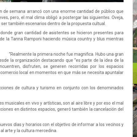
fin de semana arrancó con una enorme cantidad de público que
ves, pero, el mal clima obligó a postergar las siguientes. Oveja,
 a ser también escenarios dentro de la propuesta cultual.
” donde gran cantidad de asistentes se hicieron presentes para
o de la Tanna Ramponi haciendo música country y blus mientras
“Realmente la primera noche fue magnifica. Hubo una gran
desde la organización destacando que “es parte de la idea de la
ncuentren, disfruten, se generen recorridas por los espacios
el comercio local en momentos en que más se necesita apuntalar
cciones de cultura y turismo en conjunto con los denominados
usicales en vivo y artísticas, son al aire libre y por eso el mal
cciones en distintos espacios, generó también la cancelación del
evos días y horarios con el objetivo de informar a los vecinos y
 al arte y la cultura mercedina.