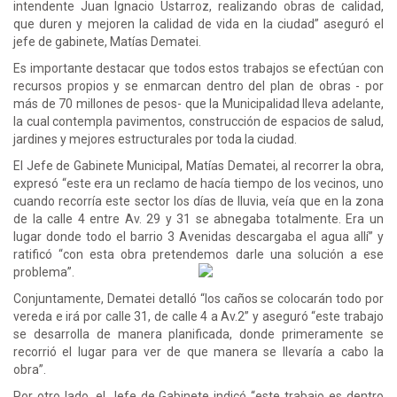
intendente Juan Ignacio Ustarroz, realizando obras de calidad,
que duren y mejoren la calidad de vida en la ciudad” aseguró el
jefe de gabinete, Matías Dematei.
Es importante destacar que todos estos trabajos se efectúan con
recursos propios y se enmarcan dentro del plan de obras - por
más de 70 millones de pesos- que la Municipalidad lleva adelante,
la cual contempla pavimentos, construcción de espacios de salud,
jardines y mejores estructurales por toda la ciudad.
El Jefe de Gabinete Municipal, Matías Dematei, al recorrer la obra,
expresó “este era un reclamo de hacía tiempo de los vecinos, uno
cuando recorría este sector los días de lluvia, veía que en la zona
de la calle 4 entre Av. 29 y 31 se abnegaba totalmente. Era un
lugar donde todo el barrio 3 Avenidas descargaba el agua allí” y
ratificó “con esta obra pretendemos darle una solución a ese
problema”.
Conjuntamente, Dematei detalló “los caños se colocarán todo por
vereda e irá por calle 31, de calle 4 a Av.2” y aseguró “este trabajo
se desarrolla de manera planificada, donde primeramente se
recorrió el lugar para ver de que manera se llevaría a cabo la
obra”.
Por otro lado, el Jefe de Gabinete indicó “este trabajo es dentro