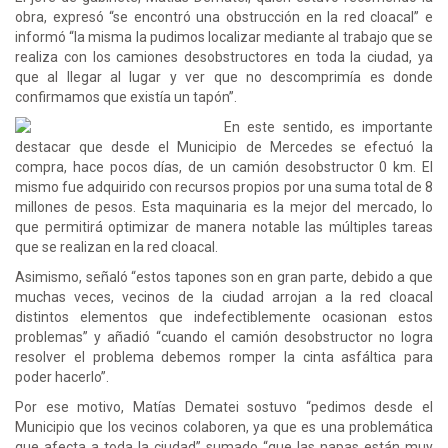
obra, expresó “se encontró una obstrucción en la red cloacal” e
informó “la misma la pudimos localizar mediante al trabajo que se
realiza con los camiones desobstructores en toda la ciudad, ya
que al llegar al lugar y ver que no descomprimía es donde
confirmamos que existía un tapón”.
En este sentido, es importante
destacar que desde el Municipio de Mercedes se efectuó la
compra, hace pocos días, de un camión desobstructor 0 km. El
mismo fue adquirido con recursos propios por una suma total de 8
millones de pesos. Esta maquinaria es la mejor del mercado, lo
que permitirá optimizar de manera notable las múltiples tareas
que se realizan en la red cloacal.
Asimismo, señaló “estos tapones son en gran parte, debido a que
muchas veces, vecinos de la ciudad arrojan a la red cloacal
distintos elementos que indefectiblemente ocasionan estos
problemas” y añadió “cuando el camión desobstructor no logra
resolver el problema debemos romper la cinta asfáltica para
poder hacerlo”.
Por ese motivo, Matías Dematei sostuvo “pedimos desde el
Municipio que los vecinos colaboren, ya que es una problemática
que afecta a toda la ciudad” sumado “que las napas están muy