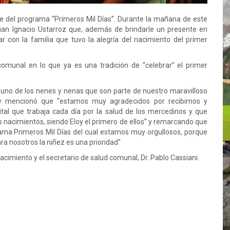
te del programa “Primeros Mil Días”. Durante la mañana de este
 Juan Ignacio Ustarroz que, además de brindarle un presente en
 con la familia que tuvo la alegría del nacimiento del primer
omunal en lo que ya es una tradición de “celebrar” el primer
da uno de los nenes y nenas que son parte de nuestro maravilloso
 y mencionó que “estamos muy agradecidos por recibirnos y
ital que trabaja cada día por la salud de los mercedinos y que
 nacimientos, siendo Eloy el primero de ellos” y remarcando que
rama Primeros Mil Días del cual estamos muy orgullosos, porque
ara nosotros la niñez es una prioridad”
imiento y el secretario de salud comunal, Dr. Pablo Cassiani.