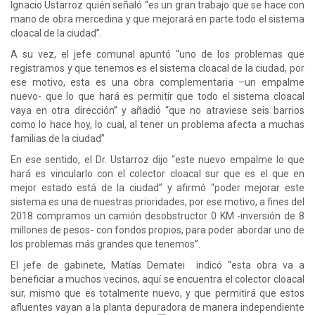
Ignacio Ustarroz quién señaló “es un gran trabajo que se hace con
mano de obra mercedina y que mejorará en parte todo el sistema
cloacal de la ciudad”.
A su vez, el jefe comunal apuntó “uno de los problemas que
registramos y que tenemos es el sistema cloacal de la ciudad, por
ese motivo, esta es una obra complementaria –un empalme
nuevo- que lo que hará es permitir que todo el sistema cloacal
vaya en otra dirección” y añadió “que no atraviese seis barrios
como lo hace hoy, lo cual, al tener un problema afecta a muchas
familias de la ciudad”
En ese sentido, el Dr. Ustarroz dijo “este nuevo empalme lo que
hará es vincularlo con el colector cloacal sur que es el que en
mejor estado está de la ciudad” y afirmó “poder mejorar este
sistema es una de nuestras prioridades, por ese motivo, a fines del
2018 compramos un camión desobstructor 0 KM -inversión de 8
millones de pesos- con fondos propios, para poder abordar uno de
los problemas más grandes que tenemos”.
El jefe de gabinete, Matías Dematei indicó “esta obra va a
beneficiar a muchos vecinos, aquí se encuentra el colector cloacal
sur, mismo que es totalmente nuevo, y que permitirá que estos
afluentes vayan a la planta depuradora de manera independiente