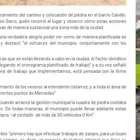
amiento del camino y colocación de piedra en el barrio Calvillo.
rlos Garro, quién recorrió el lugar y observó cómo estas acciones
aban de manera sustancial una zona más de la ciudad.
s una verdadera alegría poder ver como de manera planificada se
 y destacó “el esfuerzo del municipio, conjuntamente con los
as que se están llevando a cabo en la ciudad, el factor climático
egando el cronograma planificado de trabajo” y a su vez señaló
 idea de trabajo que implementamos, está pensada con la firme
imiento de los vecinos al intendente Ustarroz, y a toda el área de
iferentes puntos de Mercedes”
“cuando arrancó la gestión municipal la cuadra de piedra costaba
os. De todas maneras, el municipio puede llevar adelante estas
mpra –al contado- de más de 50 vehículos 0 Km”.
ibió “primero hay que efectuar trabajos de zanjeo, para un buen