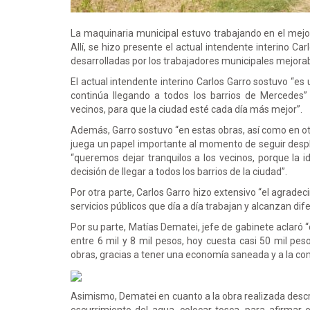
La maquinaria municipal estuvo trabajando en el mejor
Allí, se hizo presente el actual intendente interino Ca
desarrolladas por los trabajadores municipales mejor
El actual intendente interino Carlos Garro sostuvo “e
continúa llegando a todos los barrios de Mercedes”
vecinos, para que la ciudad esté cada día más mejor”.
Además, Garro sostuvo “en estas obras, así como en otr
juega un papel importante al momento de seguir despl
“queremos dejar tranquilos a los vecinos, porque la
decisión de llegar a todos los barrios de la ciudad”.
Por otra parte, Carlos Garro hizo extensivo “el agradec
servicios públicos que día a día trabajan y alcanzan d
Por su parte, Matías Dematei, jefe de gabinete aclaró 
entre 6 mil y 8 mil pesos, hoy cuesta casi 50 mil pes
obras, gracias a tener una economía saneada y a la co
Asimismo, Dematei en cuanto a la obra realizada descr