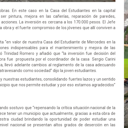
bras. En este caso en la Casa del Estudiantes en la capital
o ser pintura, mejora en las cañerías, reparación de paredes,
s acciones. La inversión es cercana a los 170.000 pesos. El Jefe
a obra y el fuerte compromiso de los jóvenes que allí conviven a
ta “en valor de nuestra Casa del Estudiante de Mercedes en la
iones indispensables para el mantenimiento y mejora de las
ó Trinidad Romero y añadió que “la inversión fue decisión del
obra fue propuesta por el coordinador de la casa Sergio Carini
a, llevó adelante cambios al reglamento de la casa adecuando
travesando como sociedad” dijo la joven estudiantes.
y nuestras estudiantes, consolidando fuertes lazos y un sentido
cipio que nos permite estudiar y por eso estamos agradecidos”
ando sostuvo que “repensando la crítica situación nacional de la
ece tener un municipio que actualmente, gracias a esta obra de
uestra ciudad brindando la oportunidad de poder estudiar una
a nivel nacional se presentan altos grados de deserción en las