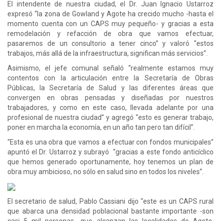
El intendente de nuestra ciudad, el Dr. Juan Ignacio Ustarroz
expresó “la zona de Gowland y Agote ha crecido mucho -hasta el
momento cuenta con un CAPS muy pequeño- y gracias a esta
remodelación y refacción de obra que vamos efectuar,
pasaremos de un consultorio a tener cinco” y valoró “estos
trabajos, más allá de la infraestructura, significan más servicios”.
Asimismo, el jefe comunal señaló “realmente estamos muy
contentos con la articulación entre la Secretaría de Obras
Públicas, la Secretaría de Salud y las diferentes áreas que
convergen en obras pensadas y diseñadas por nuestros
trabajadores, y como en este caso, llevada adelante por una
profesional de nuestra ciudad” y agregó “esto es generar trabajo,
poner en marcha la economía, en un año tan pero tan difícil”.
“Esta es una obra que vamos a efectuar con fondos municipales”
apuntó el Dr. Ustarroz y subrayó “gracias a este fondo anticíclico
que hemos generado oportunamente, hoy tenemos un plan de
obra muy ambicioso, no sólo en salud sino en todos los niveles”.
El secretario de salud, Pablo Cassiani dijo “este es un CAPS rural
que abarca una densidad poblacional bastante importante -son
casi 5 mil personas- que alcanzan las localidades de Agote,