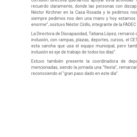
comisión directiva queríamos apoyar esta actividad” 
recuerdo claramente, donde las personas con discap
Néstor Kirchner en la Casa Rosada y le pedimos 
siempre pedimos nos den una mano y hoy estamos mu
enorme”, sostuvo Néstor Cirillo, integrante de la FADEC 
La Directora de Discapacidad, Tatiana López, remarcó 
inclusión, con rampas, plazas, deportes, cursos, el 
esta cancha que usa el equipo municipal, pero tamb
inclusión es eje de trabajo de todos los días”.
Estuvo también presente la coordinadora de dep
mencionadas, siendo la jornada una “fiesta”, remarcar
reconociendo el “gran paso dado en este día”.