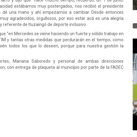
narró y dijo que “hace mucho tiempo, recuerdo, un 1 de junio,
acidad estábamos muy postergados, nos recibió el presidente
nos dé una mano y ahí empezamos a cambiar. Desde entonces
y agradecidos, orgullosos, por eso estar acá es una alegría
y referente de Ituzaingó de deporte inclusivo.
que “en Mercedes se viene haciendo un fuerte y sólido trabajo en
CETIM y tantas otras medidas que perdurarán en el tiempo, como
ién todos los que lo deseen, porque para nuestra gestión la
ortes, Mariana Saboredo y personal de ambas direcciones
on, con entrega de plaqueta al municipio por parte de la FADEC