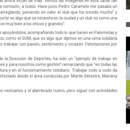
bras ahora están de más. Vemos las imágenes en esta tarde tan
a la comisión, a todos. Hace poco Pedro Caramelo me pasaba un
arreglando, poniendo en valor el club que ha crecido mucho” y
rte es algo que se necesita en la ciudad y un club es como una
ace muy bien a los chicos y grandes”.
uir apoyándolos, acompañando todo lo que hacen en Palometas y
os, como el SUM, que es algo que dijimos en una cena solidaria
 trabajar con pasión, sentimiento y corazón. Felicitaciones por
 la Dirección de Deportes, ha sido un “ejemplo de trabajo en
iones y para nosotros como gestión" remarcando que “en todas las
ctura y en el funcionamiento cotidiano. Trabajar codo a codo da
nifestado desde el área conducida por Martín Silvestre, Mariana
los vestuarios y el alambrado nuevo, pero siguió con actividades