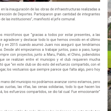
o en la inauguración de las obras de infraestructuras realizadas a
rección de Deportes. Participaron gran cantidad de integrantes
 de las instituciones”, manifestó el jefe comunal.
os micrófonos que “gracias a todos por estar presentes, a las
te agradecer y destacar todo lo que hemos crecido en el último
dad y en 2015 cuando asumió Juani nos aseguró que tendríamos
s. Desde ahí empezamos a trabajar juntos, paso a paso, luego
mpre con proyectos, junto a Maru, Pablo, el Chino, jodiendolos
ue se realizan entre el municipio y el club requieren mucha
 que “en este club se dio esto del esfuerzo compartido, con el
ugar, los vestuarios que siempre parece que falta algo, pero hoy
la mano del municipio no podríamos avanzar como estamos, pero
as cuotas, las rifas, las cenas solidarias, todo lo que hacen los
, los esfuerzos compartidos, se dio tal cual. Fue emocionante”