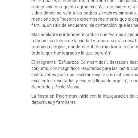
Por su parte, el intendente, mencionó que “las pala
linda y sólo nos queda agradecer. A su presidente, 
video donde se veía a los padres y madres pintando, 
mencionó que “nosotros creemos realmente que el depo
familia, un sitio de encuentro, de contención, que les h
Más adelante el intendente ratificó que “vamos a seg
a todos los clubes de la ciudad y tenemos más desafí
también ejemplar, donde el club ha mostrado lo que es
todo lo que han logrado y lo que lograrán”
El programa “Esfuerzos Compartidos”, destacan desde
conjunto, con magníficos resultados para las instituc
instituciones pudimos realizar mejoras, en infraestru
excelentes resultados y eso nos llena de orgullo”, ma
Saboredo y Pablo Massa.
La fiesta en Palometas inició con la inauguración de 
deportivas y familiares.