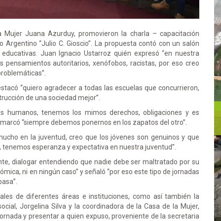
a Mujer Juana Azurduy, promovieron la charla – capacitación
o Argentino “Julio C. Gioscio”. La propuesta contó con un salón
s educativas. Juan Ignacio Ustarroz quién expresó “en nuestra
s pensamientos autoritarios, xenófobos, racistas, por eso creo
problemáticas”.
stacó “quiero agradecer a todas las escuelas que concurrieron,
trucción de una sociedad mejor”.
res humanos, tenemos los mimos derechos, obligaciones y es
remarcó “siempre debemos ponernos en los zapatos del otro”.
ucho en la juventud, creo que los jóvenes son genuinos y que
s, tenemos esperanza y expectativa en nuestra juventud”.
mente, dialogar entendiendo que nadie debe ser maltratado por su
onómica, ni en ningún caso” y señaló “por eso este tipo de jornadas
pasa”.
ales de diferentes áreas e instituciones, como así también la
social, Jorgelina Silva y la coordinadora de la Casa de la Mujer,
ornada y presentar a quien expuso, proveniente de la secretaria