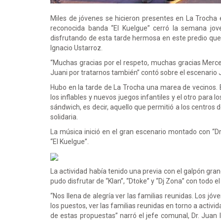
Miles de jóvenes se hicieron presentes en La Trocha 
reconocida banda “El Kuelgue” cerró la semana jov
disfrutando de esta tarde hermosa en este predio que
Ignacio Ustarroz.
“Muchas gracias por el respeto, muchas gracias Merced
Juani por tratarnos también” contó sobre el escenario J
Hubo en la tarde de La Trocha una marea de vecinos. E
los inflables y nuevos juegos infantiles y el otro para 
sándwich, es decir, aquello que permitió a los centros
solidaria.
La música inició en el gran escenario montado con “Dr
“El Kuelgue”.
La actividad había tenido una previa con el galpón gra
pudo disfrutar de “Klan”, “Dtoke” y “Dj Zona” con todo el
“Nos llena de alegría ver las familias reunidas. Los jóv
los puestos, ver las familias reunidas en torno a acti
de estas propuestas” narró el jefe comunal, Dr. Juan