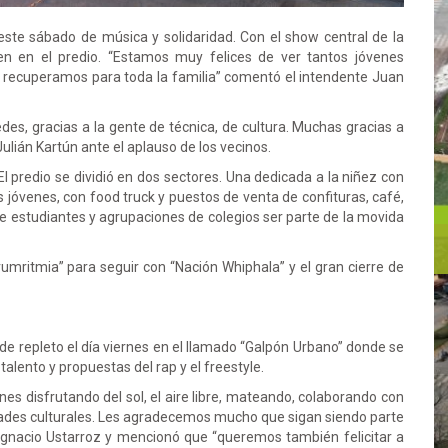
este sábado de música y solidaridad. Con el show central de la
en en el predio. “Estamos muy felices de ver tantos jóvenes
 recuperamos para toda la familia” comentó el intendente Juan
es, gracias a la gente de técnica, de cultura. Muchas gracias a
ulián Kartún ante el aplauso de los vecinos.
l predio se dividió en dos sectores. Una dedicada a la niñez con
los jóvenes, con food truck y puestos de venta de confituras, café,
 de estudiantes y agrupaciones de colegios ser parte de la movida
umritmia” para seguir con “Nación Whiphala” y el gran cierre de
nde repleto el día viernes en el llamado “Galpón Urbano” donde se
 talento y propuestas del rap y el freestyle.
enes disfrutando del sol, el aire libre, mateando, colaborando con
vidades culturales. Les agradecemos mucho que sigan siendo parte
 Ignacio Ustarroz y mencionó que “queremos también felicitar a