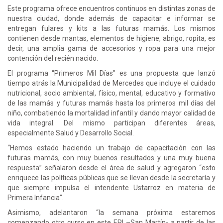
Este programa ofrece encuentros continuos en distintas zonas de
nuestra ciudad, donde además de capacitar e informar se
entregan fulares y kits a las futuras mamás. Los mismos
contienen desde mantas, elementos de higiene, abrigo, ropita, es
decir, una amplia gama de accesorios y ropa para una mejor
contención del recién nacido.
El programa “Primeros Mil Días” es una propuesta que lanzó
tiempo atrás la Municipalidad de Mercedes que incluye el cuidado
nutricional, socio ambiental, físico, mental, educativo y formativo
de las mamás y futuras mamás hasta los primeros mil días del
niño, combatiendo la mortalidad infantil y dando mayor calidad de
vida integral. Del mismo participan diferentes áreas,
especialmente Salud y Desarrollo Social.
“Hemos estado haciendo un trabajo de capacitación con las
futuras mamás, con muy buenos resultados y una muy buena
respuesta” señalaron desde el área de salud y agregaron “esto
enriquece las políticas públicas que se llevan desde la secretaría y
que siempre impulsa el intendente Ustarroz en materia de
Primera Infancia”.
Asimismo, adelantaron “la semana próxima estaremos
comenzando otro curso en este EPI –San Martín- a partir de las