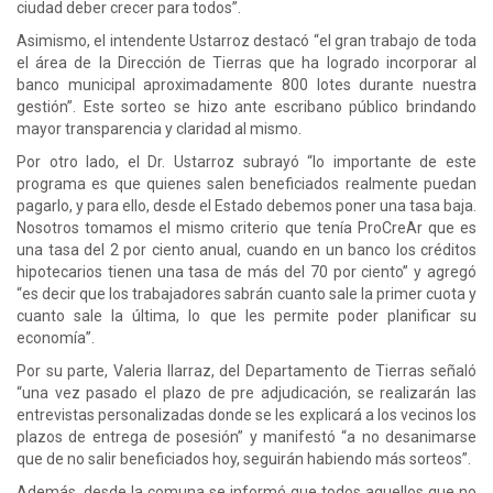
ciudad deber crecer para todos”.
Asimismo, el intendente Ustarroz destacó “el gran trabajo de toda
el área de la Dirección de Tierras que ha logrado incorporar al
banco municipal aproximadamente 800 lotes durante nuestra
gestión”. Este sorteo se hizo ante escribano público brindando
mayor transparencia y claridad al mismo.
Por otro lado, el Dr. Ustarroz subrayó “lo importante de este
programa es que quienes salen beneficiados realmente puedan
pagarlo, y para ello, desde el Estado debemos poner una tasa baja.
Nosotros tomamos el mismo criterio que tenía ProCreAr que es
una tasa del 2 por ciento anual, cuando en un banco los créditos
hipotecarios tienen una tasa de más del 70 por ciento” y agregó
“es decir que los trabajadores sabrán cuanto sale la primer cuota y
cuanto sale la última, lo que les permite poder planificar su
economía”.
Por su parte, Valeria Ilarraz, del Departamento de Tierras señaló
“una vez pasado el plazo de pre adjudicación, se realizarán las
entrevistas personalizadas donde se les explicará a los vecinos los
plazos de entrega de posesión” y manifestó “a no desanimarse
que de no salir beneficiados hoy, seguirán habiendo más sorteos”.
Además, desde la comuna se informó que todos aquellos que no