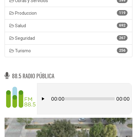
Obras y Servicios
599
Produccion
119
Salud
692
Seguridad
267
Turismo
256
88.5 RADIO PÚBLICA