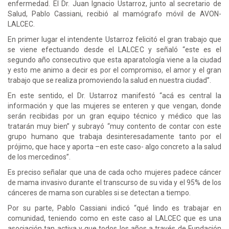
enfermedad. El Dr. Juan Ignacio Ustarroz, junto al secretario de
Salud, Pablo Cassiani, recibió al mamógrafo móvil de AVON-
LALCEC.
En primer lugar el intendente Ustarroz felicitó el gran trabajo que
se viene efectuando desde el LALCEC y señaló “este es el
segundo año consecutivo que esta aparatología viene a la ciudad
y esto me animo a decir es por el compromiso, el amor y el gran
trabajo que se realiza promoviendo la salud en nuestra ciudad”.
En este sentido, el Dr. Ustarroz manifestó “acá es central la
información y que las mujeres se enteren y que vengan, donde
serán recibidas por un gran equipo técnico y médico que las
tratarán muy bien” y subrayó “muy contento de contar con este
grupo humano que trabaja desinteresadamente tanto por el
prójimo, que hace y aporta –en este caso- algo concreto a la salud
de los mercedinos”.
Es preciso señalar que una de cada ocho mujeres padece cáncer
de mama invasivo durante el transcurso de su vida y el 95% de los
cánceres de mama son curables si se detectan a tiempo.
Por su parte, Pablo Cassiani indicó “qué lindo es trabajar en
comunidad, teniendo como en este caso al LALCEC que es una
asociación tan activa y que todos los años a través de Fundación