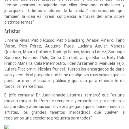
tiempo venimos trabajando con ellos deseando embellecer y
jerarquizar distintos sectores de la ciudad” mencionando que
también la idea es “crear conciencia a través del arte sobre
distintos temas”
Artistas
Jimena Rivas, Pablo Russo, Pablo Blasberg, Anabel Piñeiro, Tano
Verón, Pico Pérez, Augusto Puga, Luciana Aguiar, Vanesa
Quintana, Mauro Galindre, Rodrigo Farias, Marina López, Santiago
Sánchez, Facundo Polo, Cintia Combet, Jorge Blanco, Bety Poli,
Franco Mansilla, Cala Paternostro, IIiden Arzamendi, Manuela Tejo,
Julieta Picolomini, Nicolas Puricelli fueron los encargados de darle
vida y sentido al proyecto que tiene un objetivo muy valioso que es
poner arte en el espacio público y que sea para el disfrute de
todos los mercedinos.
El jefe comunal, Dr Juan Ignacio Ustarroz, remarcó que “es una
movida muy linda. Permite recuperar y embellecer, dar sentido a
las paredes y además con el valor agregado que lo hacen nuestros
artistas, los grandes talentos mercedinos que vuelven a
regalarnos una excelente propuesta para todos”.