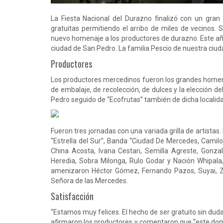
La Fiesta Nacional del Durazno finalizó con un gran
gratuitas permitiendo el arribo de miles de vecinos. 
nuevo homenaje a los productores de durazno. Este año
ciudad de San Pedro. La familia Pescio de nuestra ciuda
Productores
Los productores mercedinos fueron los grandes home
de embalaje, de recolección, de dulces y la elección 
Pedro seguido de “Ecofrutas” también de dicha localida
Fueron tres jornadas con una variada grilla de artistas.
“Estrella del Sur”, Banda “Ciudad De Mercedes, Camil
China Acosta, Ivana Cestari, Semilla Agreste, Gonza
Heredia, Sobra Milonga, Rulo Godar y Nación Whipal
amenizaron Héctor Gómez, Fernando Pazos, Suyai, Z
Señora de las Mercedes.
Satisfacción
“Estamos muy felices. El hecho de ser gratuito sin dud
afirmaron los productores y comentaron que “este dom