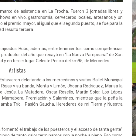
 marco de asistencia en La Trocha. Fueron 3 jornadas libres y
Shows en vivo, gastronomía, cerveceros locales, artesanos y un
 el premio mayor, al igual que el segundo puesto, se fue para la
d resultó tercera.
najeados. Hubo, además, entretenimientos, como competencias
del productor del año que recayó en “La Nueva Pampeana” de San
d y en tercer lugar Celeste Pescio del km95, de Mercedes.
Artistas
 Estuvieron deleitando a los mercedinos y visitas Ballet Municipal
o Rojas y su banda, Menta y Limón, Jhoana Rodriguez, Marisa la
lo Jesús, La Matadora, Oscar Rosello, Martín Soler, Los López
a, Mamabora, Premiación y Salamines, mientras que la peña la
amba Trío, Pasión Gaucha, Herederos de mi Tierra y Nuestra
a fomentó el trabajo de los puesteros y el acceso de tanta gente”
ingo de tanto calor terminamos con la noche a pleno. Eso como