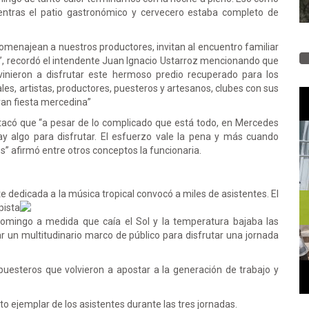
entras el patio gastronómico y cervecero estaba completo de
homenajean a nuestros productores, invitan al encuentro familiar
s”, recordó el intendente Juan Ignacio Ustarroz mencionando que
nieron a disfrutar este hermoso predio recuperado para los
les, artistas, productores, puesteros y artesanos, clubes con sus
gran fiesta mercedina”
estacó que “a pesar de lo complicado que está todo, en Mercedes
y algo para disfrutar. El esfuerzo vale la pena y más cuando
” afirmó entre otros conceptos la funcionaria.
nte dedicada a la música tropical convocó a miles de
asistentes. El
pista
l domingo a medida que caía el Sol y la temperatura bajaba las
ar un multitudinario marco de público para disfrutar una jornada
puesteros que volvieron a apostar a la generación de trabajo y
 ejemplar de los asistentes durante las tres jornadas.