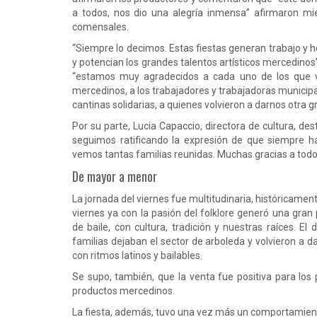
a todos, nos dio una alegría inmensa” afirmaron mi
comensales.
“Siempre lo decimos. Estas fiestas generan trabajo y 
y potencian los grandes talentos artísticos mercedino
“estamos muy agradecidos a cada uno de los que vi
mercedinos, a los trabajadores y trabajadoras municipa
cantinas solidarias, a quienes volvieron a darnos otra 
Por su parte, Lucia Capaccio, directora de cultura, d
seguimos ratificando la expresión de que siempre ha
vemos tantas familias reunidas. Muchas gracias a todos
De mayor a menor
La jornada del viernes fue multitudinaria, históricame
viernes ya con la pasión del folklore generó una gran 
de baile, con cultura, tradición y nuestras raíces. E
familias dejaban el sector de arboleda y volvieron a d
con ritmos latinos y bailables.
Se supo, también, que la venta fue positiva para los 
productos mercedinos.
La fiesta, además, tuvo una vez más un comportamiento