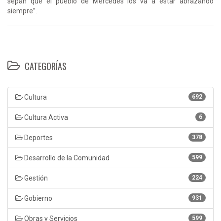
sepan que el pueblo de Mercedes los va a estar abrazando
siempre”.
CATEGORÍAS
Cultura
692
Cultura Activa
6
Deportes
378
Desarrollo de la Comunidad
599
Gestión
224
Gobierno
931
Obras y Servicios
599