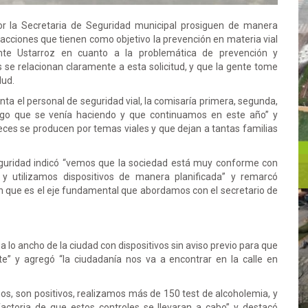
por la Secretaria de Seguridad municipal prosiguen de manera
 acciones que tienen como objetivo la prevención en materia vial
nte Ustarroz en cuanto a la problemática de prevención y
os se relacionan claramente a esta solicitud, y que la gente tome
lud.
ta el personal de seguridad vial, la comisaría primera, segunda,
lgo que se venía haciendo y que continuamos en este año” y
ces se producen por temas viales y que dejan a tantas familias
eguridad indicó “vemos que la sociedad está muy conforme con
 y utilizamos dispositivos de manera planificada” y remarcó
ón que es el eje fundamental que abordamos con el secretario de
a lo ancho de la ciudad con dispositivos sin aviso previo para que
te” y agregó “la ciudadanía nos va a encontrar en la calle en
s, son positivos, realizamos más de 150 test de alcoholemia, y
actoria de que estos controles se llevaran a cabo” y destacó