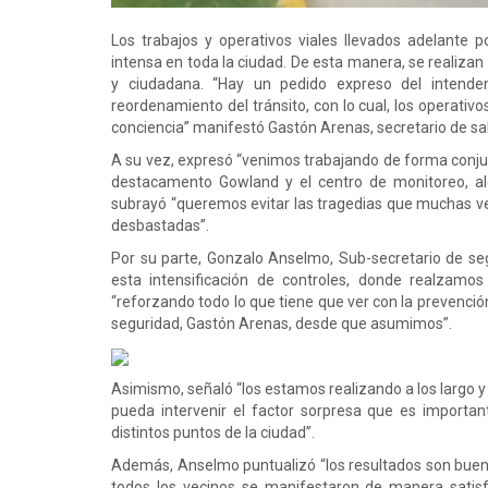
Los trabajos y operativos viales llevados adelante 
intensa en toda la ciudad. De esta manera, se realizan
y ciudadana. “Hay un pedido expreso del intende
reordenamiento del tránsito, con lo cual, los operativ
conciencia” manifestó Gastón Arenas, secretario de sa
A su vez, expresó “venimos trabajando de forma conjun
destacamento Gowland y el centro de monitoreo, a
subrayó “queremos evitar las tragedias que muchas ve
desbastadas”.
Por su parte, Gonzalo Anselmo, Sub-secretario de s
esta intensificación de controles, donde realzamos
“reforzando todo lo que tiene que ver con la prevenci
seguridad, Gastón Arenas, desde que asumimos”.
Asimismo, señaló “los estamos realizando a los largo y 
pueda intervenir el factor sorpresa que es importan
distintos puntos de la ciudad”.
Además, Anselmo puntualizó “los resultados son bueno
todos los vecinos se manifestaron de manera satisf