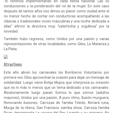
“lo venimos implementando en cada fiesta nacional. Las co
conducciones y la ponderación del rol de la mujer. En este caso
después de tantos años nos dimos un placer como ciudad ante el
no menor hecho de contar con conductoras acompañando a las
clásicas y tradicionales voces masculinas y una noche dedicada a
ellas” afirmó la directora muy “satisfecha y orgullosa” por la
novedad.
También hubo regresos, como Unidos por una pasión y varias
representaciones de otras localidades, como Giles, La Matanza y
La Plata.
Atractivos
Este año abren los carnavales los Bomberos Voluntarios por
primera vez. Ellos aprovechan la ocasión para dejar un mensaje de
solidaridad. Luego viene Botija Mujica que interpresa su creación
que es ni más ni menos que un tema dedicado a los carnavales.
Aleatoriamente luego pasan Somos lo que somos (adultos
mayores), Unidos por una pasión, A puro ritmo, Ilusión murguera,
Renovando ilusiones, Carrozas de familia Toledo, Aimará runa,
Murga de la ribera, San Francisco zamba show, Carroza familia
Rojas denominada La corona del Rey Lisando y su princesa, No