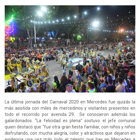
La última jornada del Carnaval 2020 en Mercedes fue quizás la
más asistida con miles de mercedinos y visitantes presentes en
todo el recorrido por avenida 29. Se conocieron además los
galardonados. “La felicidad es plena” sostuvo el jefe comunal
quien destacó que “fue otra gran fiesta familiar, con niños y niños
disfrutando, con mucha alegría, color y atractivos que dejaron en
evidencia una vez más todo el talento que hay en Mercedes a