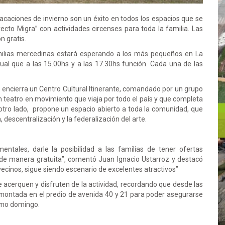
vacaciones de invierno son un éxito en todos los espacios que se
yecto Migra” con actividades circenses para toda la familia. Las
n gratis.
amilias mercedinas estará esperando a los más pequeños en La
 igual que a las 15.00hs y a las 17.30hs función. Cada una de las
ue encierra un Centro Cultural Itinerante, comandado por un grupo
n teatro en movimiento que viaja por todo el país y que completa
otro lado, propone un espacio abierto a toda la comunidad, que
, descentralización y la federalización del arte.
ntales, darle la posibilidad a las familias de tener ofertas
r de manera gratuita”, comentó Juan Ignacio Ustarroz y destacó
ecinos, sigue siendo escenario de excelentes atractivos”
se acerquen y disfruten de la actividad, recordando que desde las
a montada en el predio de avenida 40 y 21 para poder asegurarse
ximo domingo.