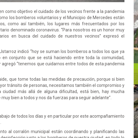
nen como objetivo el cuidado de los vecinos frente a la pandemia
como los bomberos voluntarios y el Municipio de Mercedes están
cos, como así también, los lugares más frecuentados por los
sanitario denominado coronavirus. “Para nosotros es un honor muy
arios en busca del cuidado de nuestros vecinos” expresó el
 Ustarroz indicó “hoy se suman los bomberos a todos los que ya
jo en conjunto que se está haciendo entre toda la comunidad,
o” y agregó “tenemos que cuidarnos entre todos de esta pandemia
uide, que tome todas las medidas de precaución, porque si bien
ayor tránsito de personas, necesitamos también el compromiso y
a ciudad más allá de alguna dificultad, está bien, hay mucha
e muy bien a todos y nos da fuerzas para seguir adelante”.
abajo de todos los días y en particular por este acompañamiento
oz.
junto al corralón municipal están coordinando y planificando las
er desinfección junto a los bomberos de nuestra ciudad, en todo lo