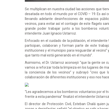
Se multiplican en nuestra ciudad las acciones que tie
desatada en todo el mundo por el COVID – 19. Es así 
llevando adelante desinfecciones de espacios públi
vecinos, para evitar así el contagio de este flagelo 
grande poder trabajar junto a los bomberos volunt
intendente Juan Ignacio Ustarroz.
Enfocado en el cuidado de la población, el intendente
participan, colaboran y forman parte de este traba
instituciones y el municipio para resguardar al vecin
que tanto mal está generando en el mundo”.
Asimismo, el Dr. Ustarroz aconsejó “que la gente se c
vamos a reforzar toda la limpieza en los lugares de m
la conciencia de los vecinos” y subrayó “creo que l
colaboración de diferentes instituciones y eso nos hac
“Les agradecemos a los bomberos voluntarios por el tr
frente a esta pandemia” finalizó el intendente Ustarr
El director de Protección Civil, Esteban Chalá quien 
zonas a desinfectar, señaló “el objetivo es salir a hac