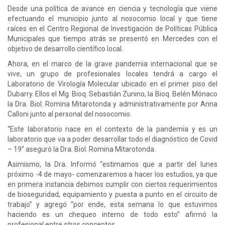
Desde una política de avance en ciencia y tecnología que viene
efectuando el municipio junto al nosocomio local y que tiene
raíces en el Centro Regional de Investigación de Políticas Pública
Municipales que tiempo atrás se presentó en Mercedes con el
objetivo de desarrollo científico local.
Ahora, en el marco de la grave pandemia internacional que se
vive, un grupo de profesionales locales tendrá a cargo el
Laboratorio de Virología Molecular ubicado en el primer piso del
Dubarry. Ellos el Mg. Bioq. Sebastián Zunino, la Bioq. Belén Mónaco
la Dra. Biol. Romina Mitarotonda y administrativamente por Anna
Calloni junto al personal del nosocomio.
“Este laboratorio nace en el contexto de la pandemia y es un
laboratorio que va a poder desarrollar todo el diagnóstico de Covid
– 19” aseguró la Dra. Biol. Romina Mitarotonda.
Asimismo, la Dra. Informó “estimamos que a partir del lunes
próximo -4 de mayo- comenzaremos a hacer los estudios, ya que
en primera instancia debimos cumplir con ciertos requerimientos
de bioseguridad, equipamiento y puesta a punto en el circuito de
trabajo” y agregó “por ende, esta semana lo que estuvimos
haciendo es un chequeo interno de todo esto” afirmó la
profesional entre otros conceptos.