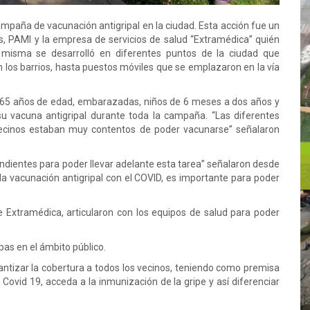
campaña de vacunación antigripal en la ciudad. Esta acción fue un
 PAMI y la empresa de servicios de salud “Extramédica” quién
a misma se desarrolló en diferentes puntos de la ciudad que
n los barrios, hasta puestos móviles que se emplazaron en la vía
 65 años de edad, embarazadas, niños de 6 meses a dos años y
 su vacuna antigripal durante toda la campaña. “Las diferentes
 vecinos estaban muy contentos de poder vacunarse” señalaron
dientes para poder llevar adelante esta tarea” señalaron desde
ón la vacunación antigripal con el COVID, es importante para poder
 Extramédica, articularon con los equipos de salud para poder
as en el ámbito público.
ntizar la cobertura a todos los vecinos, teniendo como premisa
Covid 19, acceda a la inmunización de la gripe y así diferenciar