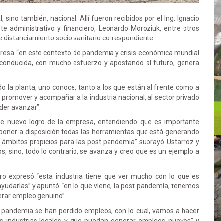
, sino también, nacional. Allí fueron recibidos por el Ing. Ignacio
te administrativo y financiero, Leonardo Moroziuk, entre otros
e distanciamiento socio sanitario correspondiente.
empresa “en este contexto de pandemia y crisis económica mundial
conducida, con mucho esfuerzo y apostando al futuro, genera
do la planta, uno conoce, tanto a los que están al frente como a
 promover y acompañar a la industria nacional, al sector privado
der avanzar”.
este nuevo logro de la empresa, entendiendo que es importante
o, poner a disposición todas las herramientas que está generando
r ámbitos propicios para las post pandemia” subrayó Ustarroz y
, sino, todo lo contrario, se avanza y creo que es un ejemplo a
edro expresó “esta industria tiene que ver mucho con lo que es
yudarlas” y apuntó “en lo que viene, la post pandemia, tenemos
nerar empleo genuino”
ta pandemia se han perdido empleos, con lo cual, vamos a hacer
as industrias locales y que puedan generar empleos nuevos” y