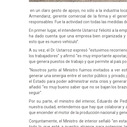
en un claro gesto de apoyo, no sólo a la industria local
Armendariz, gerente comercial de la firma y el geren
responsables. Fue la actividad con todas las medidas d
En primer lugar, el intendente Ustarroz felicitó a la 
ha dado cuenta que una empresa bien organizada y 
esto que es nuevo vehículo”.
A su vez, el Dr. Ustarroz expresó “estuvimos recorrien
los trabajadores” y afirmó “es muy importante apostar,
que genera puestos de trabajo y que permite al país po
“Nosotros junto al Ministro fuimos invitados a ver 
generar una sinergia entre el sector público y privad
el Estado para poder administrar esta crisis y genera
añadió “es muy bueno saber que no se bajan los brazos
seguir”.
Por su parte, el ministro del interior, Eduardo de P
nuestra ciudad, entendemos que hay que colaborar y a
que encender el motor de la producción nacional y ge
Conjuntamente, el Ministro de interior señaló “en es
todo lo que esté a nuestro alcance para potenciar l