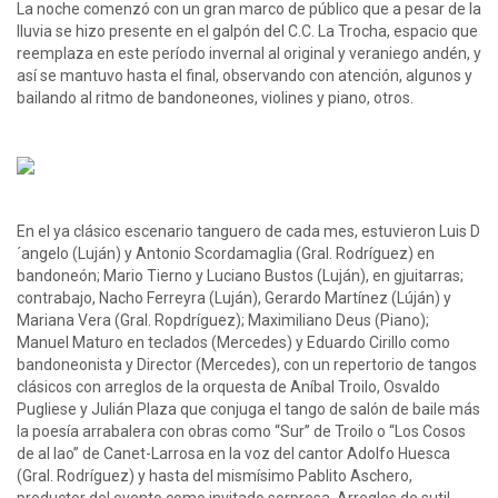
La noche comenzó con un gran marco de público que a pesar de la
lluvia se hizo presente en el galpón del C.C. La Trocha, espacio que
reemplaza en este período invernal al original y veraniego andén, y
así se mantuvo hasta el final, observando con atención, algunos y
bailando al ritmo de bandoneones, violines y piano, otros.
En el ya clásico escenario tanguero de cada mes, estuvieron Luis D
´angelo (Luján) y Antonio Scordamaglia (Gral. Rodríguez) en
bandoneón; Mario Tierno y Luciano Bustos (Luján), en gjuitarras;
contrabajo, Nacho Ferreyra (Luján), Gerardo Martínez (Lúján) y
Mariana Vera (Gral. Ropdríguez); Maximiliano Deus (Piano);
Manuel Maturo en teclados (Mercedes) y Eduardo Cirillo como
bandoneonista y Director (Mercedes), con un repertorio de tangos
clásicos con arreglos de la orquesta de Aníbal Troilo, Osvaldo
Pugliese y Julián Plaza que conjuga el tango de salón de baile más
la poesía arrabalera con obras como “Sur” de Troilo o “Los Cosos
de al lao” de Canet-Larrosa en la voz del cantor Adolfo Huesca
(Gral. Rodríguez) y hasta del mismísimo Pablito Aschero,
productor del evento como invitado sorpresa. Arreglos de sutil