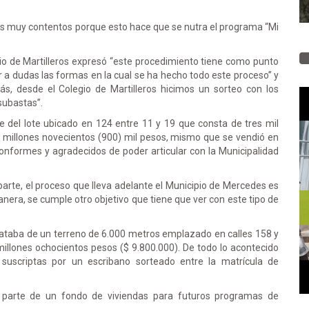
amos muy contentos porque esto hace que se nutra el programa “Mi
egio de Martilleros expresó “este procedimiento tiene como punto
 a dudas las formas en la cual se ha hecho todo este proceso” y
ás, desde el Colegio de Martilleros hicimos un sorteo con los
 subastas”.
 del lote ubicado en 124 entre 11 y 19 que consta de tres mil
) millones novecientos (900) mil pesos, mismo que se vendió en
onformes y agradecidos de poder articular con la Municipalidad
parte, el proceso que lleva adelante el Municipio de Mercedes es
anera, se cumple otro objetivo que tiene que ver con este tipo de
ataba de un terreno de 6.000 metros emplazado en calles 158 y
illones ochocientos pesos ($ 9.800.000). De todo lo acontecido
 suscriptas por un escribano sorteado entre la matrícula de
 parte de un fondo de viviendas para futuros programas de