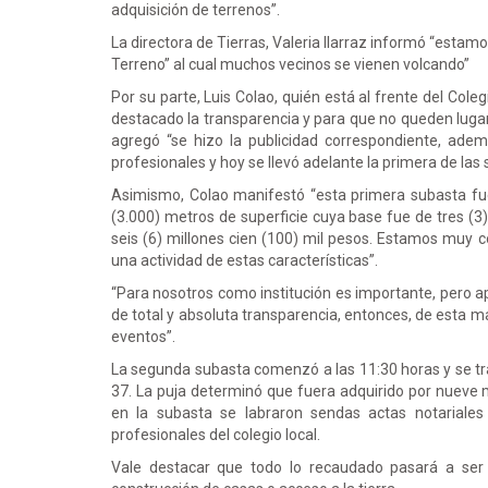
adquisición de terrenos”.
La directora de Tierras, Valeria Ilarraz informó “est
Terreno” al cual muchos vecinos se vienen volcando”
Por su parte, Luis Colao, quién está al frente del Col
destacado la transparencia y para que no queden lugar
agregó “se hizo la publicidad correspondiente, adem
profesionales y hoy se llevó adelante la primera de las
Asimismo, Colao manifestó “esta primera subasta fue
(3.000) metros de superficie cuya base fue de tres (3
seis (6) millones cien (100) mil pesos. Estamos muy c
una actividad de estas características”.
“Para nosotros como institución es importante, pero a
de total y absoluta transparencia, entonces, de esta m
eventos”.
La segunda subasta comenzó a las 11:30 horas y se tr
37. La puja determinó que fuera adquirido por nueve m
en la subasta se labraron sendas actas notariales
profesionales del colegio local.
Vale destacar que todo lo recaudado pasará a ser