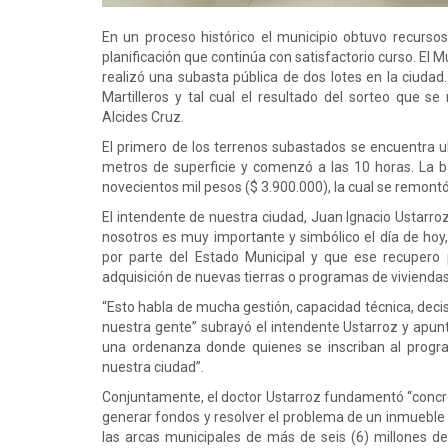
En un proceso histórico el municipio obtuvo recursos 
planificación que continúa con satisfactorio curso. El M
realizó una subasta pública de dos lotes en la ciudad.
Martilleros y tal cual el resultado del sorteo que s
Alcides Cruz.
El primero de los terrenos subastados se encuentra ub
metros de superficie y comenzó a las 10 horas. La b
novecientos mil pesos ($ 3.900.000), la cual se remontó 
El intendente de nuestra ciudad, Juan Ignacio Ustarroz
nosotros es muy importante y simbólico el día de ho
por parte del Estado Municipal y que ese recupero
adquisición de nuevas tierras o programas de viviendas
“Esto habla de mucha gestión, capacidad técnica, decisi
nuestra gente” subrayó el intendente Ustarroz y apu
una ordenanza donde quienes se inscriban al progra
nuestra ciudad”.
Conjuntamente, el doctor Ustarroz fundamentó “concr
generar fondos y resolver el problema de un inmueble 
las arcas municipales de más de seis (6) millones d