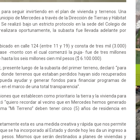
para seguir invirtiendo en el plan de vivienda y terrenos. Una
unicipio de Mercedes a través de la Dirección de Tierras y Hábitat
 Se realizó bajo un estricto protocolo en la sede del Colegio de
e realizara oportunamente, la subasta fue llevada adelante por
icado en calle 124 (entre 11 y 19) y consta de tres mil (3.000)
ase -monto con el cual comenzó la puja- fue de tres millones
hasta los seis millones cien mil pesos ($ 6.100.000).
, presente luego de la subasta del primer terreno, declaró “para
y, donde terrenos que estaban perdidos hayan sido recuperados
 pueda ayudar y generar fondos para financiar programas de
 en el marco de una total transparencia”.
ones que establecen como prioritario la tierra y la vivienda para
ntó “quiero recordar al vecino que en Mercedes hemos generado
ma “Mi Terreno” deben tener cinco (5) años de residencia en
etamente esta es una medida creativa y rápida que nos permite
que se ha incorporado al Estado y donde hoy les da un ingreso a
e pesos. Mismos que serán destinados a planes de viviendas y