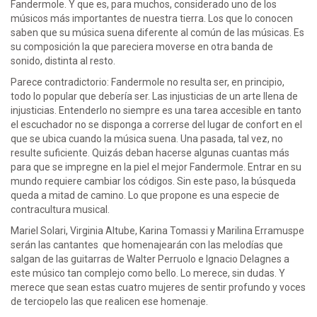
Fandermole. Y que es, para muchos, considerado uno de los
músicos más importantes de nuestra tierra. Los que lo conocen
saben que su música suena diferente al común de las músicas. Es
su composición la que pareciera moverse en otra banda de
sonido, distinta al resto.
Parece contradictorio: Fandermole no resulta ser, en principio,
todo lo popular que debería ser. Las injusticias de un arte llena de
injusticias. Entenderlo no siempre es una tarea accesible en tanto
el escuchador no se disponga a correrse del lugar de confort en el
que se ubica cuando la música suena. Una pasada, tal vez, no
resulte suficiente. Quizás deban hacerse algunas cuantas más
para que se impregne en la piel el mejor Fandermole. Entrar en su
mundo requiere cambiar los códigos. Sin este paso, la búsqueda
queda a mitad de camino. Lo que propone es una especie de
contracultura musical.
Mariel Solari, Virginia Altube, Karina Tomassi y Marilina Erramuspe
serán las cantantes que homenajearán con las melodías que
salgan de las guitarras de Walter Perruolo e Ignacio Delagnes a
este músico tan complejo como bello. Lo merece, sin dudas. Y
merece que sean estas cuatro mujeres de sentir profundo y voces
de terciopelo las que realicen ese homenaje.