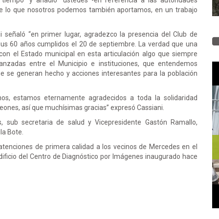
iempo” y añadió “ustedes -en referencia a las autoridades
e lo que nosotros podemos también aportamos, en un trabajo
ni señaló “en primer lugar, agradezco la presencia del Club de
sus 60 años cumplidos el 20 de septiembre. La verdad que una
 con el Estado municipal en esta articulación algo que siempre
ianzadas entre el Municipio e instituciones, que entendemos
ue se generan hecho y acciones interesantes para la población
os, estamos eternamente agradecidos a toda la solidaridad
eones, así que muchísimas gracias” expresó Cassiani.
s, sub secretaria de salud y Vicepresidente Gastón Ramallo,
ula Bote.
atenciones de primera calidad a los vecinos de Mercedes en el
edificio del Centro de Diagnóstico por Imágenes inaugurado hace