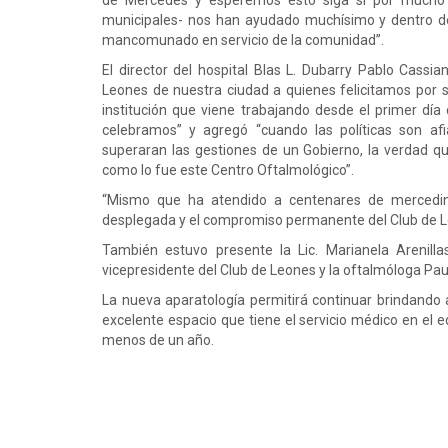
de Mercedes y esperemos esto siga sí por mucho t
municipales- nos han ayudado muchísimo y dentro d
mancomunado en servicio de la comunidad”.
El director del hospital Blas L. Dubarry Pablo Cassia
Leones de nuestra ciudad a quienes felicitamos por 
institución que viene trabajando desde el primer día
celebramos” y agregó “cuando las políticas son af
superaran las gestiones de un Gobierno, la verdad q
como lo fue este Centro Oftalmológico”.
“Mismo que ha atendido a centenares de mercedin
desplegada y el compromiso permanente del Club de L
También estuvo presente la Lic. Marianela Arenilla
vicepresidente del Club de Leones y la oftalmóloga Pa
La nueva aparatología permitirá continuar brindando 
excelente espacio que tiene el servicio médico en el 
menos de un año.