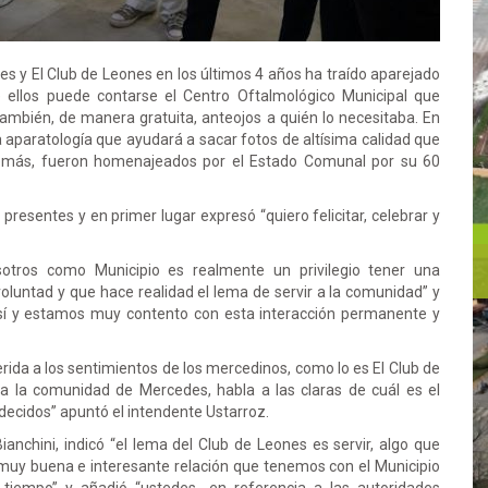
 y El Club de Leones en los últimos 4 años ha traído aparejado
 ellos puede contarse el Centro Oftalmológico Municipal que
también, de manera gratuita, anteojos a quién lo necesitaba. En
 aparatología que ayudará a sacar fotos de altísima calidad que
Además, fueron homenajeados por el Estado Comunal por su 60
presentes y en primer lugar expresó “quiero felicitar, celebrar y
sotros como Municipio es realmente un privilegio tener una
voluntad y que hace realidad el lema de servir a la comunidad” y
sí y estamos muy contento con esta interacción permanente y
rida a los sentimientos de los mercedinos, como lo es El Club de
 a la comunidad de Mercedes, habla a las claras de cuál es el
radecidos” apuntó el intendente Ustarroz.
anchini, indicó “el lema del Club de Leones es servir, algo que
muy buena e interesante relación que tenemos con el Municipio