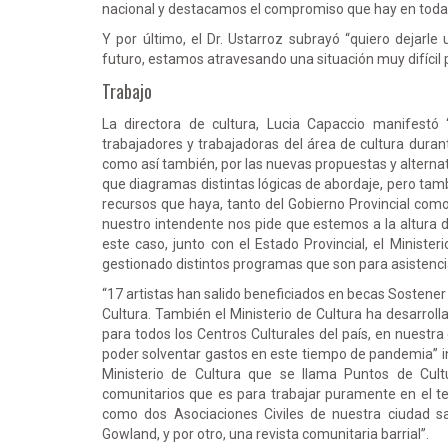
nacional y destacamos el compromiso que hay en toda
Y por último, el Dr. Ustarroz subrayó “quiero dejarl
futuro, estamos atravesando una situación muy difícil 
Trabajo
La directora de cultura, Lucia Capaccio manifestó 
trabajadores y trabajadoras del área de cultura dura
como así también, por las nuevas propuestas y alter
que diagramas distintas lógicas de abordaje, pero tam
recursos que haya, tanto del Gobierno Provincial com
nuestro intendente nos pide que estemos a la altura d
este caso, junto con el Estado Provincial, el Ministe
gestionado distintos programas que son para asistencia 
“17 artistas han salido beneficiados en becas Sostene
Cultura. También el Ministerio de Cultura ha desarrol
para todos los Centros Culturales del país, en nuestra
poder solventar gastos en este tiempo de pandemia” in
Ministerio de Cultura que se llama Puntos de Cultu
comunitarios que es para trabajar puramente en el ter
como dos Asociaciones Civiles de nuestra ciudad sa
Gowland, y por otro, una revista comunitaria barrial”.