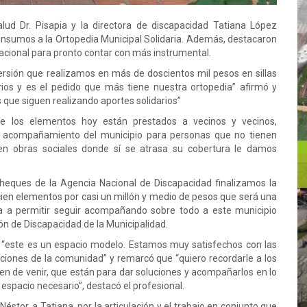
alud Dr. Pisapia y la directora de discapacidad Tatiana López
insumos a la Ortopedia Municipal Solidaria. Además, destacaron
 Nacional para pronto contar con más instrumental.
rsión que realizamos en más de doscientos mil pesos en sillas
ios y es el pedido que más tiene nuestra ortopedia” afirmó y
 que siguen realizando aportes solidarios”
 los elementos hoy están prestados a vecinos y vecinos,
acompañamiento del municipio para personas que no tienen
en obras sociales donde sí se atrasa su cobertura le damos
eques de la Agencia Nacional de Discapacidad finalizamos la
ien elementos por casi un millón y medio de pesos que será una
a a permitir seguir acompañando sobre todo a este municipio
ción de Discapacidad de la Municipalidad.
es “este es un espacio modelo. Estamos muy satisfechos con las
ciones de la comunidad” y remarcó que “quiero recordarle a los
jen de venir, que están para dar soluciones y acompañarlos en lo
 espacio necesario”, destacó el profesional.
Néstor, a Tatiana, por la articulación y el trabajo en conjunto que