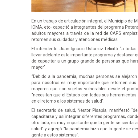
En un trabajo de articulación integral, el Municipio de 
IOMA, etc- capacitó a integrantes del programa Pote
adultos mayores a través de la red de CAPS emplaza
retomen sus cuidados y atenciones médicas.
El intendente Juan Ignacio Ustarroz felicitó “a todas
llevar adelante este importante programa y destacar qu
de capacitar a un grupo grande de personas que harán
mayor”.
“Debido a la pandemia, muchas personas se alejaron d
para nosotros es muy importante que retomen sus co
mayores que son sujetos vulnerables desde el punto 
“necesitan que el Estado con todas sus herramientas
en el retorno a los sistemas de salud”.
El secretario de salud, Néstor Pisapia, manifestó “
capacitarse y así integrar diferentes programas, donde 
otro lado, es muy importante que la gente se sienta a
salud” y agregó “la pandemia hizo que la gente se d
gente a estos sistemas”.