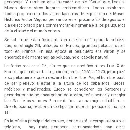
personaje. Y también en el secador de pie “Carle” que llega al
Museo desde otros lugares emblemáticos. Todos colaboran.
Todos proponen. Todos visten las salas de exposición del Museo
Histórico Víctor Míguez pensando en el próximo 27 de agosto, el
día seleccionado para conmemorar el homenaje a los peluqueros
de la ciudad y el mundo entero.
Se sabe que este oficio, antes, era ejercido sólo para la nobleza
que, en el siglo XIII, utilizaba en Europa, grandes pelucas, sobre
todo en Francia. En esa época el peluquero era varón y se
encargaba de mantener las pelucas, no el cabello natural.
La fecha real es el 25, día en que se santificó al rey Luis IX de
Francia, quien durante su gobierno, entre 1261 a 1270, jerarquizó
a su peluquero a quien declaró hombre libre. Así, el hombre pasó
de ser plebeyo a estar a la altura de los caballeros, jueces,
médicos y magistrados. Luego se conocieron los barberos y
peinadores que se encargaban de afeitar, teñir, peinar y arreglar
las uñas de los varones. Porque de tocar a una mujer, ni hablemos.
Si esto ocurría, recibía un castigo. La mujer. El peluquero, no. Era
así.
En la oficina principal del museo, donde está la computadora y el
teléfono, hay más personas comunicándose con otros