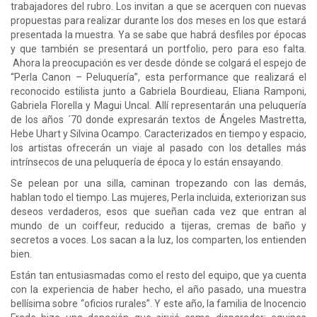
trabajadores del rubro. Los invitan a que se acerquen con nuevas
propuestas para realizar durante los dos meses en los que estará
presentada la muestra. Ya se sabe que habrá desfiles por épocas
y que también se presentará un portfolio, pero para eso falta.
Ahora la preocupación es ver desde dónde se colgará el espejo de
“Perla Canon – Peluquería”, esta performance que realizará el
reconocido estilista junto a Gabriela Bourdieau, Eliana Ramponi,
Gabriela Florella y Magui Uncal. Allí representarán una peluquería
de los años ´70 donde expresarán textos de Ángeles Mastretta,
Hebe Uhart y Silvina Ocampo. Caracterizados en tiempo y espacio,
los artistas ofrecerán un viaje al pasado con los detalles más
intrínsecos de una peluquería de época y lo están ensayando.
Se pelean por una silla, caminan tropezando con las demás,
hablan todo el tiempo. Las mujeres, Perla incluida, exteriorizan sus
deseos verdaderos, esos que sueñan cada vez que entran al
mundo de un coiffeur, reducido a tijeras, cremas de baño y
secretos a voces. Los sacan a la luz, los comparten, los entienden
bien.
Están tan entusiasmadas como el resto del equipo, que ya cuenta
con la experiencia de haber hecho, el año pasado, una muestra
bellísima sobre “oficios rurales”. Y este año, la familia de Inocencio