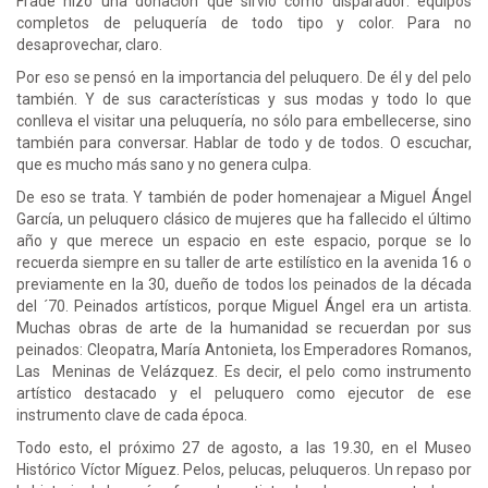
Frade hizo una donación que sirvió como disparador: equipos
completos de peluquería de todo tipo y color. Para no
desaprovechar, claro.
Por eso se pensó en la importancia del peluquero. De él y del pelo
también. Y de sus características y sus modas y todo lo que
conlleva el visitar una peluquería, no sólo para embellecerse, sino
también para conversar. Hablar de todo y de todos. O escuchar,
que es mucho más sano y no genera culpa.
De eso se trata. Y también de poder homenajear a Miguel Ángel
García, un peluquero clásico de mujeres que ha fallecido el último
año y que merece un espacio en este espacio, porque se lo
recuerda siempre en su taller de arte estilístico en la avenida 16 o
previamente en la 30, dueño de todos los peinados de la década
del ´70. Peinados artísticos, porque Miguel Ángel era un artista.
Muchas obras de arte de la humanidad se recuerdan por sus
peinados: Cleopatra, María Antonieta, los Emperadores Romanos,
Las Meninas de Velázquez. Es decir, el pelo como instrumento
artístico destacado y el peluquero como ejecutor de ese
instrumento clave de cada época.
Todo esto, el próximo 27 de agosto, a las 19.30, en el Museo
Histórico Víctor Míguez. Pelos, pelucas, peluqueros. Un repaso por