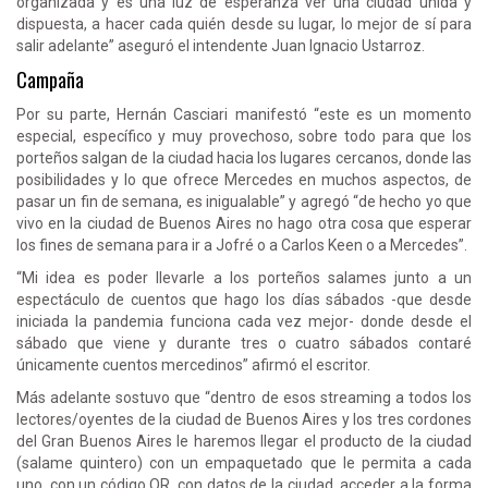
organizada y es una luz de esperanza ver una ciudad unida y
dispuesta, a hacer cada quién desde su lugar, lo mejor de sí para
salir adelante” aseguró el intendente Juan Ignacio Ustarroz.
Campaña
Por su parte, Hernán Casciari manifestó “este es un momento
especial, específico y muy provechoso, sobre todo para que los
porteños salgan de la ciudad hacia los lugares cercanos, donde las
posibilidades y lo que ofrece Mercedes en muchos aspectos, de
pasar un fin de semana, es inigualable” y agregó “de hecho yo que
vivo en la ciudad de Buenos Aires no hago otra cosa que esperar
los fines de semana para ir a Jofré o a Carlos Keen o a Mercedes”.
“Mi idea es poder llevarle a los porteños salames junto a un
espectáculo de cuentos que hago los días sábados -que desde
iniciada la pandemia funciona cada vez mejor- donde desde el
sábado que viene y durante tres o cuatro sábados contaré
únicamente cuentos mercedinos” afirmó el escritor.
Más adelante sostuvo que “dentro de esos streaming a todos los
lectores/oyentes de la ciudad de Buenos Aires y los tres cordones
del Gran Buenos Aires le haremos llegar el producto de la ciudad
(salame quintero) con un empaquetado que le permita a cada
uno, con un código QR, con datos de la ciudad, acceder a la forma