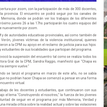
pertura por zoom, con la participación de más de 300 docentes,
la provincia. El encuentro se podrá seguir por los canales de
 Memoria, donde se podrán ver los trabajos de los diferentes
próximo jueves 26 a las 17hs participarán los cuatro equipos del
mbre nuevamente por zoom.
PM y de autoridades educativas provinciales, así como también de
erón, jóvenes víctimas de la violencia institucional, quienes
ieron a la CPM su apoyo en el reclamo de justicia para sus hijos.
 estudiantes de sus localidades que participan del programa.
rovocó la suspensión del encuentro tal como se realiza todos los
ectora Gral. de la CPM, Sandra Raggio, manifestó que "Chapa es
oria siempre vuelve."
uando se lanzó el programa en marzo de este año, no se sabía
 que no podrían hacer Chapa se comenzó a pensar en una forma
 encuentro virtual.
abajo de les docentes y estudiantes, que continuaron con sus
jo el lema "Construyendo el nosotres," la fuerza de les jóvenes
luntad de seguir en el programa por más Memoria, Verdad y
a mirada crítica sobre la realidad actual y sobre las violaciones