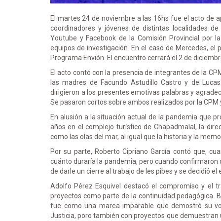
El martes 24 de noviembre a las 16hs fue el acto de a
coordinadores y jóvenes de distintas localidades de 
Youtube y Facebook de la Comisión Provincial por la
equipos de investigación. En el caso de Mercedes, el 
Programa Envión. El encuentro cerrará el 2 de dicie
El acto contó con la presencia de integrantes de la C
las madres de Facundo Astudillo Castro y de Lucas V
dirigieron a los presentes emotivas palabras y agradec
Se pasaron cortos sobre ambos realizados por la CPM y
En alusión a la situación actual de la pandemia que p
años en el complejo turístico de Chapadmalal, la dir
como las olas del mar, al igual que la historia y la mem
Por su parte, Roberto Cipriano García contó que, c
cuánto duraría la pandemia, pero cuando confirmaron
de darle un cierre al trabajo de les pibes y se decidió el
Adolfo Pérez Esquivel destacó el compromiso y el tr
proyectos como parte de la continuidad pedagógica. Ba
fue como una marea imparable que demostró su vo
Justicia, poro también con proyectos que demuestran un