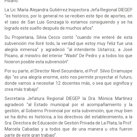
Pisano.
La Lic. María Alejandra Gutiérrez Inspectora Jefa Regional DIEGEP
“es histórico, por lo general no se reciben este tipo de aportes, en
el caso de San Luis Gonzaga lo estamos consiguiendo y se ha
logrado este sueño después de muchos años”.
Su Propietaria, Silvia Cecco contó “cuando me enteré de esta
subvención me lloré todo, la verdad que estoy muy feliz fue una
alegría inmensa” y agradeció “al intendente Ustarroz, a José
Pisano, al ministro del interior “Wado” De Pedro y a todos los que
hicieron posible esta subvención”.
Por su parte, el Director Nivel Secundario, el Prof. Silvio Erramuspe
dijo “es una alegría enorme, esto nos permite proyectar el futuro,
donde vamos a necesitar 12 docentes más, o sea que significa y
crea más trabajo”.
Secretaria Jefatura Regional DIEGEP la Dra. Mónica Martínez
agradeció “al Estado municipal por el acompañamiento y la
gestión, al Gobierno Provincial por esta subvención, que muy bien
se ha dicho es histórica, a los directivos del establecimiento, a la
Sra. Directora de Educación de Gestión Privada de La Plata, la Prof.
Marcela Cabadas y a todos que de una manera u otra fueron
parte de este gran trabajo”.