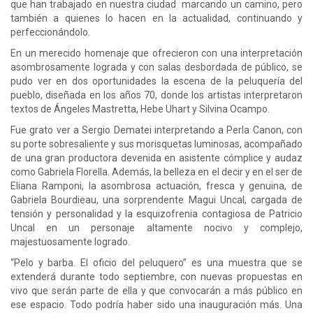
que han trabajado en nuestra ciudad marcando un camino, pero
también a quienes lo hacen en la actualidad, continuando y
perfeccionándolo.
En un merecido homenaje que ofrecieron con una interpretación
asombrosamente lograda y con salas desbordada de público, se
pudo ver en dos oportunidades la escena de la peluquería del
pueblo, diseñada en los años 70, donde los artistas interpretaron
textos de Ángeles Mastretta, Hebe Uhart y Silvina Ocampo.
Fue grato ver a Sergio Dematei interpretando a Perla Canon, con
su porte sobresaliente y sus morisquetas luminosas, acompañado
de una gran productora devenida en asistente cómplice y audaz
como Gabriela Florella. Además, la belleza en el decir y en el ser de
Eliana Ramponi, la asombrosa actuación, fresca y genuina, de
Gabriela Bourdieau, una sorprendente Magui Uncal, cargada de
tensión y personalidad y la esquizofrenia contagiosa de Patricio
Uncal en un personaje altamente nocivo y complejo,
majestuosamente logrado.
“Pelo y barba. El oficio del peluquero” es una muestra que se
extenderá durante todo septiembre, con nuevas propuestas en
vivo que serán parte de ella y que convocarán a más público en
ese espacio. Todo podría haber sido una inauguración más. Una