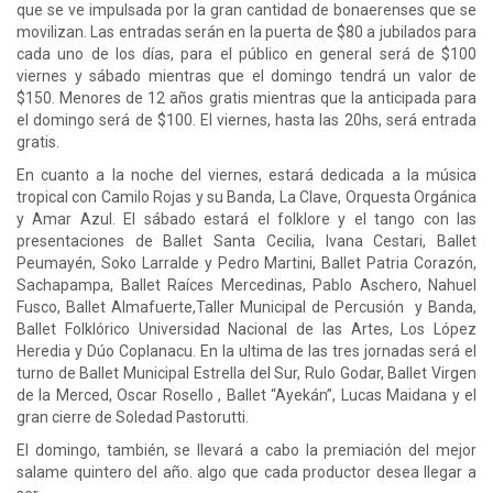
que se ve impulsada por la gran cantidad de bonaerenses que se
movilizan. Las entradas serán en la puerta de $80 a jubilados para
cada uno de los días, para el público en general será de $100
viernes y sábado mientras que el domingo tendrá un valor de
$150. Menores de 12 años gratis mientras que la anticipada para
el domingo será de $100. El viernes, hasta las 20hs, será entrada
gratis.
En cuanto a la noche del viernes, estará dedicada a la música
tropical con Camilo Rojas y su Banda, La Clave, Orquesta Orgánica
y Amar Azul. El sábado estará el folklore y el tango con las
presentaciones de Ballet Santa Cecilia, Ivana Cestari, Ballet
Peumayén, Soko Larralde y Pedro Martini, Ballet Patria Corazón,
Sachapampa, Ballet Raíces Mercedinas, Pablo Aschero, Nahuel
Fusco, Ballet Almafuerte,Taller Municipal de Percusión y Banda,
Ballet Folklórico Universidad Nacional de las Artes, Los López
Heredia y Dúo Coplanacu. En la ultima de las tres jornadas será el
turno de Ballet Municipal Estrella del Sur, Rulo Godar, Ballet Virgen
de la Merced, Oscar Rosello , Ballet “Ayekán”, Lucas Maidana y el
gran cierre de Soledad Pastorutti.
El domingo, también, se llevará a cabo la premiación del mejor
salame quintero del año. algo que cada productor desea llegar a