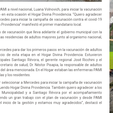
 PAMI a nivel nacional, Luana Volnovich, para iniciar la vacunación
o en esta ocasión el Hogar Divina Providencia. “Quiero agradecer
cedes para iniciar la campaña de vacunación contra el covid-19
a Providencia” manifestó el primer mandatario local.
 de vacunación que lleva adelante el gobierno municipal con la
las residencias de adultos mayores junto al organismo nacional,
ercedes para dar los primeros pasos en la vacunación de adultos
cio de esta etapa en el Hogar Divina Providencia. Estuvieron
ales Santiago Révora, el gerente regional José Ricchini y el
retario de salud, Dr. Néstor Pisapia, la responsable de adultos
n del área mencionada. En el Hogar estaban las enfermeras PAMI
las y los residentes.
r seleccionar a Mercedes para iniciar la campaña de vacunación
querido Hogar Divina Providencia. También quiero agradecer a los
la Municipalidad y a Santiago Révora por el acompañamiento
ciendo un gran trabajo con el plan de vacunación y desde PAMI
 inicio de la gestión y estamos muy agradecidos”, destacó el