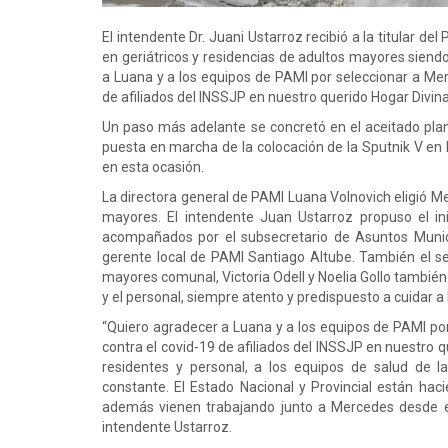
El intendente Dr. Juani Ustarroz recibió a la titular del
en geriátricos y residencias de adultos mayores siend
a Luana y a los equipos de PAMI por seleccionar a Mer
de afiliados del INSSJP en nuestro querido Hogar Divin
Un paso más adelante se concretó en el aceitado plan
puesta en marcha de la colocación de la Sputnik V en 
en esta ocasión.
La directora general de PAMI Luana Volnovich eligió M
mayores. El intendente Juan Ustarroz propuso el ini
acompañados por el subsecretario de Asuntos Municip
gerente local de PAMI Santiago Altube. También el sec
mayores comunal, Victoria Odell y Noelia Gollo tambié
y el personal, siempre atento y predispuesto a cuidar a 
“Quiero agradecer a Luana y a los equipos de PAMI po
contra el covid-19 de afiliados del INSSJP en nuestro 
residentes y personal, a los equipos de salud de 
constante. El Estado Nacional y Provincial están ha
además vienen trabajando junto a Mercedes desde el
intendente Ustarroz.