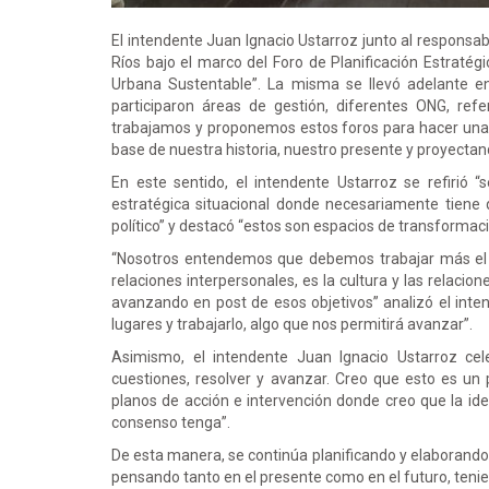
El intendente Juan Ignacio Ustarroz junto al responsa
Ríos bajo el marco del Foro de Planificación Estratég
Urbana Sustentable”. La misma se llevó adelante e
participaron áreas de gestión, diferentes ONG, refe
trabajamos y proponemos estos foros para hacer una pol
base de nuestra historia, nuestro presente y proyectand
En este sentido, el intendente Ustarroz se refirió “
estratégica situacional donde necesariamente tiene q
político” y destacó “estos son espacios de transformac
“Nosotros entendemos que debemos trabajar más el 
relaciones interpersonales, es la cultura y las relaci
avanzando en post de esos objetivos” analizó el inte
lugares y trabajarlo, algo que nos permitirá avanzar”.
Asimismo, el intendente Juan Ignacio Ustarroz ce
cuestiones, resolver y avanzar. Creo que esto es un
planos de acción e intervención donde creo que la ide
consenso tenga”.
De esta manera, se continúa planificando y elaborando
pensando tanto en el presente como en el futuro, tenie