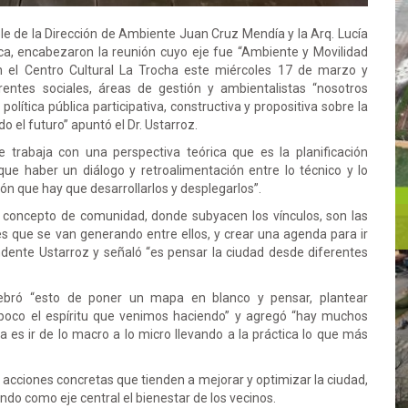
ble de la Dirección de Ambiente Juan Cruz Mendía y la Arq. Lucía
ica, encabezaron la reunión cuyo eje fue “Ambiente y Movilidad
n el Centro Cultural La Trocha este miércoles 17 de marzo y
rentes sociales, áreas de gestión y ambientalistas “nosotros
ítica pública participativa, constructiva y propositiva sobre la
o el futuro” apuntó el Dr. Ustarroz.
se trabaja con una perspectiva teórica que es la planificación
ue haber un diálogo y retroalimentación entre lo técnico y lo
ión que hay que desarrollarlos y desplegarlos”.
concepto de comunidad, donde subyacen los vínculos, son las
ones que se van generando entre ellos, y crear una agenda para ir
ndente Ustarroz y señaló “es pensar la ciudad desde diferentes
lebró “esto de poner un mapa en blanco y pensar, plantear
 poco el espíritu que venimos haciendo” y agregó “hay muchos
a es ir de lo macro a lo micro llevando a la práctica lo que más
 acciones concretas que tienden a mejorar y optimizar la ciudad,
ndo como eje central el bienestar de los vecinos.