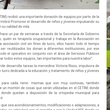
TIM) recibió una importante donación de equipos por parte de la
mitirá Promover el desarrollo de niños y jóvenes impulsando su
n su calidad de vida.
“hace un par de semanas a través de la Secretaría de Gobierno
, quién es terapista ocupacional y trabaja en la Asociación en
 asociación civil sin fines de lucro, ellos hacen todo el tiempo
er reutilizados los donan a diferentes instituciones, por ese
do el operativo en conjunto con el área de Servicios Públicos
r todos estos equipos, tan importantes para nuestra labor”.
de desarrolla tareas la mercedina Victoria Risso, impulsora de
 de lucro dedicada a la educación y tratamiento de niños y jóvenes
cas para cada nene- mismas que son muy costosas, también
ue un montón de cosas que serán utilizadas en el CETIM, donde
donde quedan a disposición de la ortopedia municipal para
ez.
o que sea acondicionamientos, modificaciones o adaptaciones, a