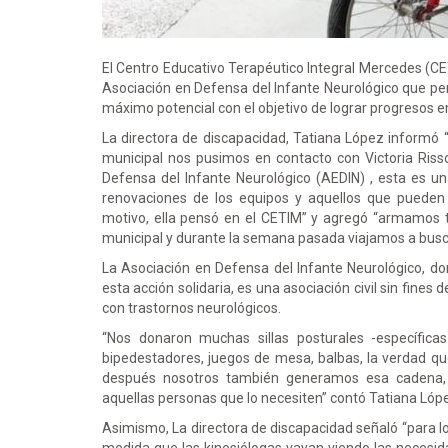
El Centro Educativo Terapéutico Integral Mercedes (CE
Asociación en Defensa del Infante Neurológico que per
máximo potencial con el objetivo de lograr progresos e
La directora de discapacidad, Tatiana López informó 
municipal nos pusimos en contacto con Victoria Risso
Defensa del Infante Neurológico (AEDIN) , esta es una
renovaciones de los equipos y aquellos que pueden s
motivo, ella pensó en el CETIM” y agregó “armamos to
municipal y durante la semana pasada viajamos a busca
La Asociación en Defensa del Infante Neurológico, don
esta acción solidaria, es una asociación civil sin fines
con trastornos neurológicos.
“Nos donaron muchas sillas posturales -específi
bipedestadores, juegos de mesa, balbas, la verdad q
después nosotros también generamos esa cadena, 
aquellas personas que lo necesiten” contó Tatiana Lóp
Asimismo, La directora de discapacidad señaló “para l