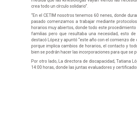
medida que las kinesiólogas vayan viendo las necesida
crea todo un círculo solidario”.
“En el CETIM nosotros tenemos 60 nenes, donde dura
pasado comenzamos a trabajar mediante protocolos p
horarios muy abiertos, donde todo este procedimiento 
familias pero que resultaba una necesidad, esto de
destacó López y apuntó “este año con el comienzo de
porque implica cambios de horarios, el contacto y todos
bien se podrán hacer las incorporaciones para que se 
Por otro lado, La directora de discapacidad, Tatiana 
14:00 horas, donde las juntas evaluadores y certificado