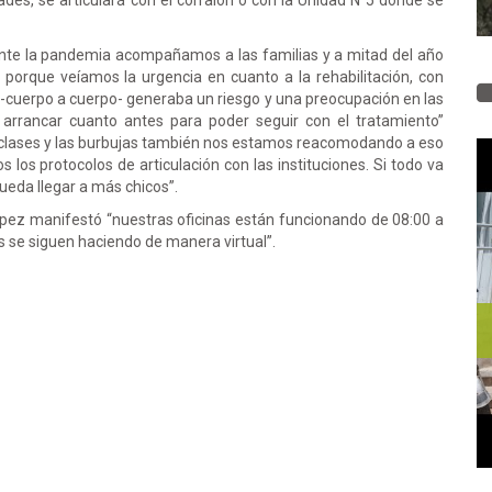
des, se articulará con el corralón o con la Unidad N°5 donde se
nte la pandemia acompañamos a las familias y a mitad del año
orque veíamos la urgencia en cuanto a la rehabilitación, con
-cuerpo a cuerpo- generaba un riesgo y una preocupación en las
 arrancar cuanto antes para poder seguir con el tratamiento”
 clases y las burbujas también nos estamos reacomodando a eso
 los protocolos de articulación con las instituciones. Si todo va
pueda llegar a más chicos”.
López manifestó “nuestras oficinas están funcionando de 08:00 a
s se siguen haciendo de manera virtual”.