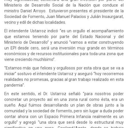
Ministerio de Desarrollo Social de la Nación que conduce el
ministro Daniel Arroyo. Estuvieron presentes el presidente de la
Sociedad de Fomento, Juan Manuel Palacios y Julián Insaurgarat,
vecino y edil de dichas localidades.
El intendente Ustarroz indicó “es un orgullo el acompañamiento
que estamos teniendo por parte del Estado Nacional y del
Ministerio de Desarrollo” y anunció “vamos a estar construyendo
un EPI desde cero, será una inversión muy grande en términos
económicos y de recursos institucionales para toda una zona que
viene creciendo muchísimo”.
“Estamos más que felices y orgullosos por esta obra que se va a
iniciar” sostuvo el intendente Ustarroz y aseguró “hoy recorremos
realidades no promesas, gracias al gran trabajo realizado en esta
pandemia”.
En este sentido, el Dr. Ustarroz señaló “para nosotros poder
concretar un proyecto así en una zona rural como ésta, era un
sueño. Aquí fuimos desarrollando un plan de obras junto a la
comunidad y la sociedad de fomento, pero sin lugar a duda poder
contar ahora con un Espacio Primera Infancia realmente es un
orgullo” y agregó “una obra que será desde lo estructural muy
significativa en una zona -Gowland/Agote- donde se trabaja