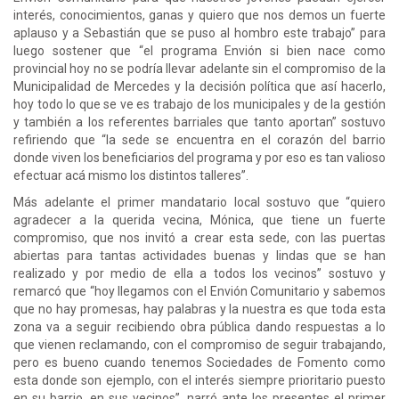
interés, conocimientos, ganas y quiero que nos demos un fuerte
aplauso y a Sebastián que se puso al hombro este trabajo” para
luego sostener que “el programa Envión si bien nace como
provincial hoy no se podría llevar adelante sin el compromiso de la
Municipalidad de Mercedes y la decisión política que así hacerlo,
hoy todo lo que se ve es trabajo de los municipales y de la gestión
y también a los referentes barriales que tanto aportan” sostuvo
refiriendo que “la sede se encuentra en el corazón del barrio
donde viven los beneficiarios del programa y por eso es tan valioso
efectuar acá mismo los distintos talleres”.
Más adelante el primer mandatario local sostuvo que “quiero
agradecer a la querida vecina, Mónica, que tiene un fuerte
compromiso, que nos invitó a crear esta sede, con las puertas
abiertas para tantas actividades buenas y lindas que se han
realizado y por medio de ella a todos los vecinos” sostuvo y
remarcó que “hoy llegamos con el Envión Comunitario y sabemos
que no hay promesas, hay palabras y la nuestra es que toda esta
zona va a seguir recibiendo obra pública dando respuestas a lo
que vienen reclamando, con el compromiso de seguir trabajando,
pero es bueno cuando tenemos Sociedades de Fomento como
esta donde son ejemplo, con el interés siempre prioritario puesto
en su barrio, en sus vecinos”, narró ante los presentes el primer