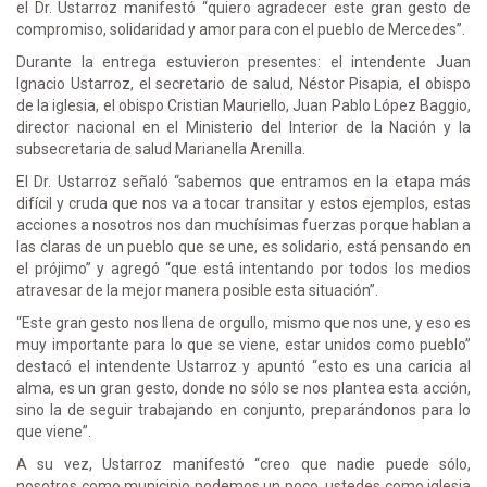
el Dr. Ustarroz manifestó “quiero agradecer este gran gesto de
compromiso, solidaridad y amor para con el pueblo de Mercedes”.
Durante la entrega estuvieron presentes: el intendente Juan
Ignacio Ustarroz, el secretario de salud, Néstor Pisapia, el obispo
de la iglesia, el obispo Cristian Mauriello, Juan Pablo López Baggio,
director nacional en el Ministerio del Interior de la Nación y la
subsecretaria de salud Marianella Arenilla.
El Dr. Ustarroz señaló “sabemos que entramos en la etapa más
difícil y cruda que nos va a tocar transitar y estos ejemplos, estas
acciones a nosotros nos dan muchísimas fuerzas porque hablan a
las claras de un pueblo que se une, es solidario, está pensando en
el prójimo” y agregó “que está intentando por todos los medios
atravesar de la mejor manera posible esta situación”.
“Este gran gesto nos llena de orgullo, mismo que nos une, y eso es
muy importante para lo que se viene, estar unidos como pueblo”
destacó el intendente Ustarroz y apuntó “esto es una caricia al
alma, es un gran gesto, donde no sólo se nos plantea esta acción,
sino la de seguir trabajando en conjunto, preparándonos para lo
que viene”.
A su vez, Ustarroz manifestó “creo que nadie puede sólo,
nosotros como municipio podemos un poco, ustedes como iglesia