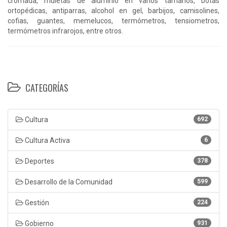
cromada, muletas de aluminio en varios tamaños, botas
ortopédicas, antiparras, alcohol en gel, barbijos, camisolines,
cofias, guantes, memelucos, termómetros, tensiometros,
termómetros infrarojos, entre otros.
CATEGORÍAS
Cultura
692
Cultura Activa
6
Deportes
378
Desarrollo de la Comunidad
599
Gestión
224
Gobierno
931